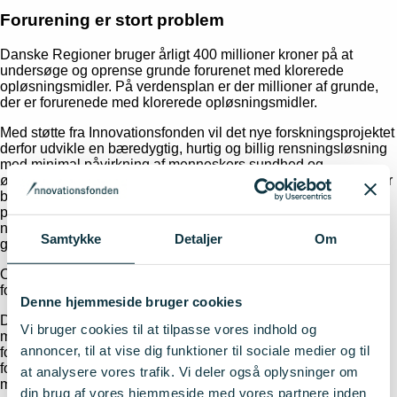
Forurening er stort problem
Danske Regioner bruger årligt 400 millioner kroner på at
undersøge og oprense grunde forurenet med klorerede
opløsningsmidler. På verdensplan er der millioner af grunde,
der er forurenede med klorerede opløsningsmidler.
Med støtte fra Innovationsfonden vil det nye forskningsprojektet
derfor udvikle en bæredygtig, hurtig og billig rensningsløsning
med minimal påvirkning af menneskers sundhed og
økosystemer. De naturligt forekommende og ugiftige materialer
benkul og grøn rust (jernhydroxider) er udgangspunktet for at
producere en højaktiv katalysator, som forventes effektivt at
nedbryde klorerede opløsningsmidler i forurenet jord og
Samtykke
Detaljer
Om
grundvand.
Oprensningsmetoden forventes at kunne øge antallet af
forurenede grunde, som bliver oprenset.
Denne hjemmeside bruger cookies
Dermed vil den udkonkurrere mindre bæredygtige og dyrere
Vi bruger cookies til at tilpasse vores indhold og
metoder. Samfundet vil hurtigere kunne bruge tidligere
annoncer, til at vise dig funktioner til sociale medier og til
forurenede grunde til bebyggelse og andre aktiviteter,
forurening af drikkevand mindskes, og negative effekter på
at analysere vores trafik. Vi deler også oplysninger om
menneskers sundhed og økosystemer begrænses.
din brug af vores hjemmeside med vores partnere inden