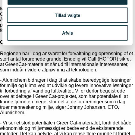
Metoden er baseret på forskning ved Københavns Universitet,
GEUS, og Amphos21. Den danske Miljøvirksomhed,
Tillad valgte
Alumichem, deltager i udviklingen og etablerer en dansk
pilotproduktion af grøn rust og GreenCat-materialet til brug for
forsøg, som udføres af Geo og Region Hovedstaden.
Afvis
Godt for økonomien og miljøet
Regionen har i dag ansvaret for forvaltning og oprensning af et
stort antal forurenede grunde. Endelig vil Call (HOFOR) sikre,
at GreenCat-materialet når ud til internationale interessenter,
som indgår i videre afprøvning af teknologien.
- Alumichem bidrager i dag til at skabe bæredygtige løsninger
for miljø og klima ved at udvikle og levere innovative løsninger
til forbedring af vand og luftkvalitet. Vi er derfor begejstrede
over at deltage i GreenCat-projektet, som har potentiale til at
kunne fjerne en meget stor del af de forureninger som i dag
truer mennesker og miljø, siger Johnny Johansen, CTO,
Alumichem.
- Vi ser et stort potentiale i GreenCat-materialet, fordi det både
økonomisk og miljømæssigt er bedre end de eksisterende
metoder. Det kan betyde, at vi kan rense flere grunde til fordel