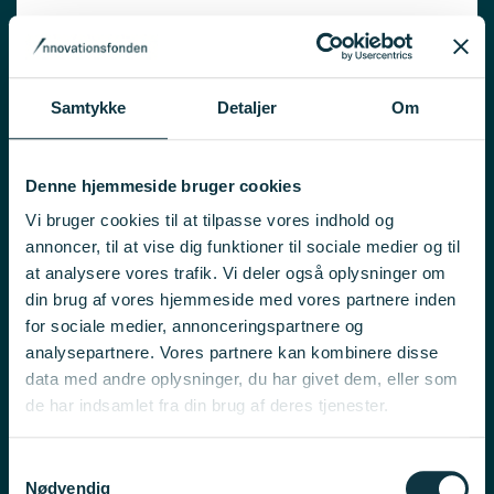
Innobooster, 4. pulje 2026
Innobooster
15. oktober 2026, kl. 12:00
Samtykke
Detaljer
Om
Chips JU RIA Resilience 2026 – forskningsrettet
Denne hjemmeside bruger cookies
opslag om 6G Front End-moduler
Vi bruger cookies til at tilpasse vores indhold og
Internationale Samarbejder
annoncer, til at vise dig funktioner til sociale medier og til
16. september 2026, kl. 17:00
at analysere vores trafik. Vi deler også oplysninger om
din brug af vores hjemmeside med vores partnere inden
for sociale medier, annonceringspartnere og
ECS IA Resilience 2026 – markedsnært opslag om
analysepartnere. Vores partnere kan kombinere disse
fotonik
data med andre oplysninger, du har givet dem, eller som
de har indsamlet fra din brug af deres tjenester.
Internationale Samarbejder
16. september 2026, kl. 17:00
Samtykkevalg
Nødvendig