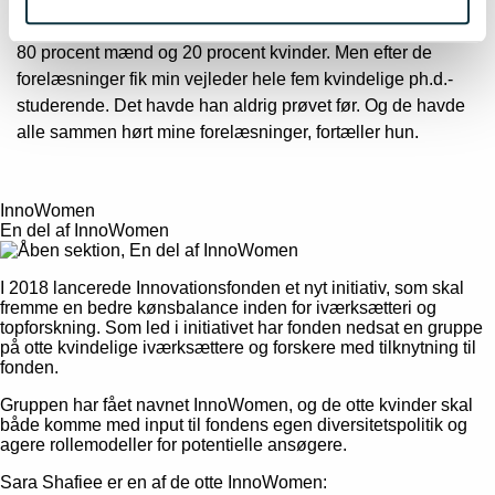
- Under min ph.d. holdt jeg forelæsninger, hvor der vel var
80 procent mænd og 20 procent kvinder. Men efter de
forelæsninger fik min vejleder hele fem kvindelige ph.d.-
studerende. Det havde han aldrig prøvet før. Og de havde
alle sammen hørt mine forelæsninger, fortæller hun.
InnoWomen
En del af InnoWomen
I 2018 lancerede Innovationsfonden et nyt initiativ, som skal
fremme en bedre kønsbalance inden for iværksætteri og
topforskning. Som led i initiativet har fonden nedsat en gruppe
på otte kvindelige iværksættere og forskere med tilknytning til
fonden.
Gruppen har fået navnet InnoWomen, og de otte kvinder skal
både komme med input til fondens egen diversitetspolitik og
agere rollemodeller for potentielle ansøgere.
Sara Shafiee er en af de otte InnoWomen: