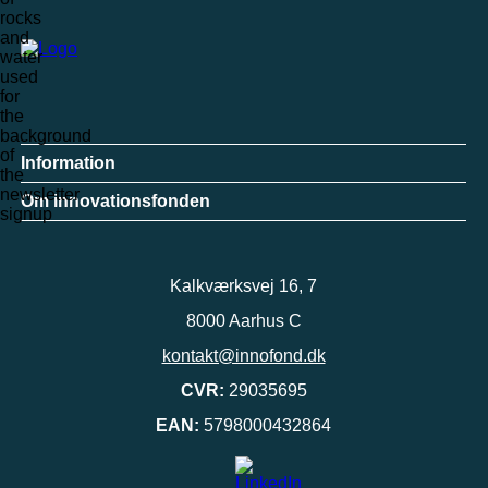
Information
Om innovationsfonden
Kalkværksvej 16, 7
8000 Aarhus C
kontakt@innofond.dk
CVR:
29035695
EAN:
5798000432864