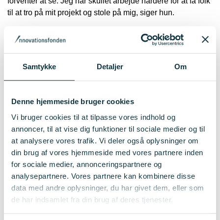
forventer at se. Jeg har skullet arbejde hårdere for at få folk
til at tro på mit projekt og stole på mig, siger hun.
Hun peger på to ting, som mulig årsag til, at kvinder er så
underrepræsenteret inden for hendes fag:
Samtykke
Detaljer
Om
Ubevidst går rigtigt mange af os rundt med en idé om, at
piger har sværere ved at forstå teknologi og IT. Det lærer vi
vores døtre, som bærer den idé med sig.
Denne hjemmeside bruger cookies
Vi bruger cookies til at tilpasse vores indhold og
- Der er det også vores ansvar som kvinder at tro på, at
annoncer, til at vise dig funktioner til sociale medier og til
selvfølgelig kan vi sagtens forstå og gøre karriere på det
at analysere vores trafik. Vi deler også oplysninger om
her område, siger hun.
din brug af vores hjemmeside med vores partnere inden
for sociale medier, annonceringspartnere og
analysepartnere. Vores partnere kan kombinere disse
Den ubevidste bias i samfundet gør, at vi ubevidst kommer
data med andre oplysninger, du har givet dem, eller som
til at forskelsbehandle kvinder - ofte i den bedste mening.
de har indsamlet fra din brug af deres tjenester.
- Fordi den netop er skjult, er den ubevidste bias på mange