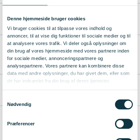
Hvornår kan projektet starte
Denne hjemmeside bruger cookies
op?
Vi bruger cookies til at tilpasse vores indhold og
annoncer, til at vise dig funktioner til sociale medier og til
at analysere vores trafik. Vi deler også oplysninger om
din brug af vores hjemmeside med vores partnere inden
Undervejs i projektet
for sociale medier, annonceringspartnere og
analysepartnere. Vores partnere kan kombinere disse
data med andre oplysninger, du har givet dem, eller som
de har indsamlet fra din brug af deres tjenester.
Hvordan bliver investeringen
udbetalt?
Samtykkevalg
Nødvendig
Skal jeg aflægge regnskab
Præferencer
eller afrapportere undervejs i
projektet?