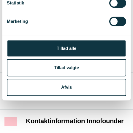
Statistik
Hvad sker der hvis jeg ikke
Marketing
kan overholde planen?
Hvad skal jeg gøre i
Tillad alle
forbindelse med afslutning af
projektet?
Tillad valgte
Afvis
Kontakt
Kontaktinformation Innofounder