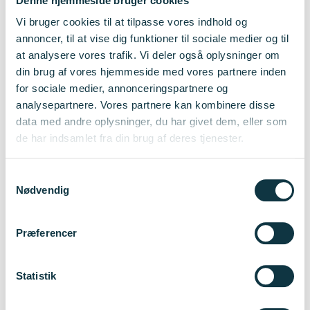
Denne hjemmeside bruger cookies
Vi bruger cookies til at tilpasse vores indhold og
Retningslinje-dokumentet er juridisk gældende. Ved evt.
annoncer, til at vise dig funktioner til sociale medier og til
afvigelser fra teksten på hjemmesiden er det retningslinje-
at analysere vores trafik. Vi deler også oplysninger om
din brug af vores hjemmeside med vores partnere inden
dokumentet, der er gældende.
for sociale medier, annonceringspartnere og
analysepartnere. Vores partnere kan kombinere disse
data med andre oplysninger, du har givet dem, eller som
Dokumenter
de har indsamlet fra din brug af deres tjenester.
Innomission Guidelines 2026 [PDF]
Samtykkevalg
Opdateret: 1. juni 2026
Nødvendig
Innomission_guidelines_2025 [PDF]
Præferencer
Opdateret: 18. december 2024
Guidelines Innomission 2024 [PDF]
Statistik
Opdateret: 21. Marts 2025