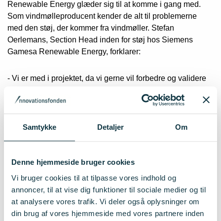
Renewable Energy glæder sig til at komme i gang med.
Som vindmølleproducent kender de alt til problemerne
med den støj, der kommer fra vindmøller. Stefan
Oerlemans, Section Head inden for støj hos Siemens
Gamesa Renewable Energy, forklarer:
- Vi er med i projektet, da vi gerne vil forbedre og validere
værktøjerne til modellering af støj fra vindmølleparker. I
kombination med smartere reguleringer vil det gøre det
muligt for os at øge vindkraftproduktionens energiudbytte
inden for støjbegrænsningen hos naboerne. På denne
Samtykke
Detaljer
Om
måde kan vi sænke omkostningerne ved ren vindkraft
samtidig med, at vi tager hensyn til samfundsmæssige
begrænsninger.
Denne hjemmeside bruger cookies
Vi bruger cookies til at tilpasse vores indhold og
De nye modeller vil dog ikke blive begrænset til brug i et
annoncer, til at vise dig funktioner til sociale medier og til
internt dansk værktøj. Gennem den meget udbredte
at analysere vores trafik. Vi deler også oplysninger om
windPRO-softwarepakke vil EMD International A/S gøre
din brug af vores hjemmeside med vores partnere inden