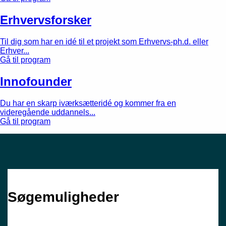
Erhvervsforsker
Til dig som har en idé til et projekt som Erhvervs-ph.d. eller
Erhver...
Gå til program
Innofounder
Du har en skarp iværksætteridé og kommer fra en
videregående uddannels...
Gå til program
Søge­muligheder