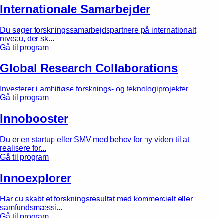
Internationale Samarbejder
Du søger forskningssamarbejdspartnere på internationalt
niveau, der sk...
Gå til program
Global Research Collaborations
Investerer i ambitiøse forsknings- og teknologiprojekter
Gå til program
Innobooster
Du er en startup eller SMV med behov for ny viden til at
realisere for...
Gå til program
Innoexplorer
Har du skabt et forskningsresultat med kommercielt eller
samfundsmæssi...
Gå til program