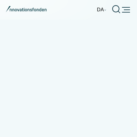
Burger
DA