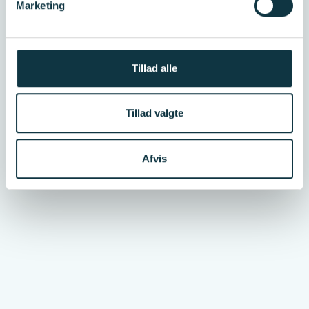
Marketing
2.000
aktive projekter i 2025
2.799
Tillad alle
årlige ansøgninger
Tillad valgte
Afvis