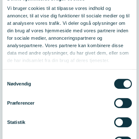
Investerer i
Vi bruger cookies til at tilpasse vores indhold og
fremtidens
annoncer, til at vise dig funktioner til sociale medier og til
at analysere vores trafik. Vi deler også oplysninger om
din brug af vores hjemmeside med vores partnere inden
løsninger
for sociale medier, annonceringspartnere og
analysepartnere. Vores partnere kan kombinere disse
data med andre oplysninger, du har givet dem, eller som
Innovationsfonden investerer i forskning og
de har indsamlet fra din brug af deres tjenester.
innovation, der løser udfordringer i samfundet
Samtykkevalg
og skaber værdi for Danmark.
Nødvendig
Se programmer
Præferencer
7,4 mia.
Statistik
kr. i aktive investeringer