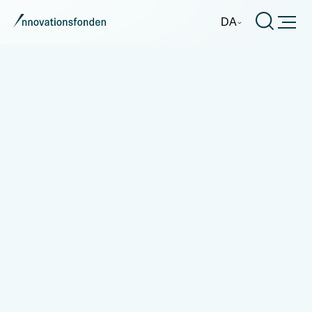
Burger
DA