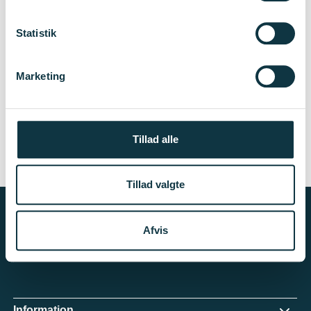
Statistik
Nyhedsbrev
Marketing
Tilmeld dig Innovationsfondens nyhedsbrev og
få de seneste nyheder, søgemuligheder og
arrangementer
Tillad alle
Tilmeld dig
Tillad valgte
Afvis
Information