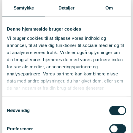
Tilmelding
Samtykke
Detaljer
Om
Tilmeld dig her
Denne hjemmeside bruger cookies
Vi bruger cookies til at tilpasse vores indhold og
Tilmeld dig Innovationsfondens webinar om Grand
annoncer, til at vise dig funktioner til sociale medier og til
Solutions programmet.
at analysere vores trafik. Vi deler også oplysninger om
din brug af vores hjemmeside med vores partnere inden
Læs gerne retningslinjerne på forhånd.
for sociale medier, annonceringspartnere og
analysepartnere. Vores partnere kan kombinere disse
data med andre oplysninger, du har givet dem, eller som
TILMELD DIG HER
de har indsamlet fra din brug af deres tjenester.
Samtykkevalg
Nødvendig
Præferencer