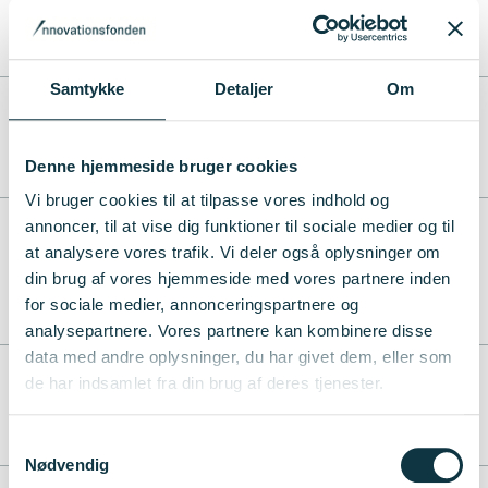
2021 - 2023
Innobooster
Samtykke
Detaljer
Om
"Really A Robot" - a team of robotics to-be-entrepreneurs.
2021 - 2022
Denne hjemmeside bruger cookies
Innofounder
Vi bruger cookies til at tilpasse vores indhold og
annoncer, til at vise dig funktioner til sociale medier og til
"The balloon-tipped catheter for continuous peripheral
at analysere vores trafik. Vi deler også oplysninger om
nerve-block" Part two, the final clinical proof
din brug af vores hjemmeside med vores partnere inden
2023 - 2023
for sociale medier, annonceringspartnere og
Innoexplorer
analysepartnere. Vores partnere kan kombinere disse
data med andre oplysninger, du har givet dem, eller som
"TrachOne": et alt-i-et trakeotomi apparat
de har indsamlet fra din brug af deres tjenester.
2022 - 2023
Samtykkevalg
Innofounder
Nødvendig