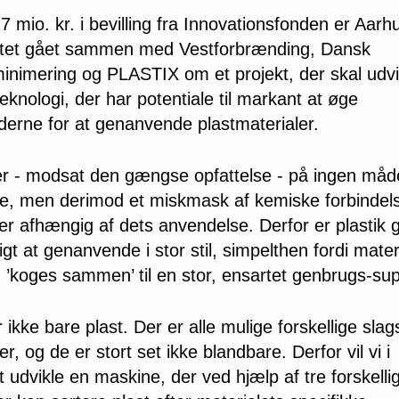
 mio. kr. i bevilling fra Innovationsfonden er Aarh
itet gået sammen med Vestforbrænding, Dansk
minimering og PLASTIX om et projekt, der skal udvi
teknologi, der har potentiale til markant at øge
derne for at genanvende plastmaterialer.
 er - modsat den gængse opfattelse - på ingen må
le, men derimod et miskmask af kemiske forbindel
fer afhængig af dets anvendelse. Derfor er plastik
gt at genanvende i stor stil, simpelthen fordi mater
’koges sammen’ til en stor, ensartet genbrugs-su
r ikke bare plast. Der er alle mulige forskellige slag
r, og de er stort set ikke blandbare. Derfor vil vi i
t udvikle en maskine, der ved hjælp af tre forskelli