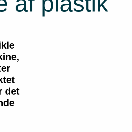
af plastik
ikle
ine,
ter
ktet
r det
ende