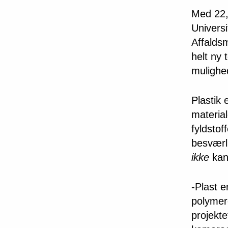
Med 22,7
Univers
Affalds
helt ny 
mulighe
Plastik
materia
fyldstof
besværli
ikke
kan 
-Plast e
polymere
projekte