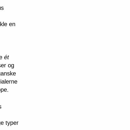
us
kle en
de
ét
ser og
 ganske
ialerne
ppe.
s
ge typer