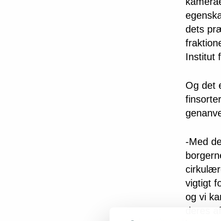
kameraer
egenska
dets pr
fraktion
Institut
Og det e
finsorte
genanve
-Med den
borgerne
cirkulæ
vigtigt 
og vi ka
deres af