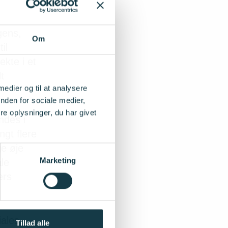
igens,
Om
il
kte i et
t
 medier og til at analysere
nden for sociale medier,
e oplysninger, du har givet
ndes i
gt flere
e øje
Marketing
le
ers
iales
Tillad alle