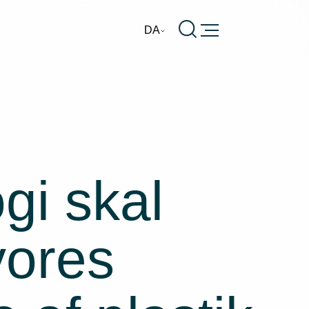
Burger
DA
gi skal
vores