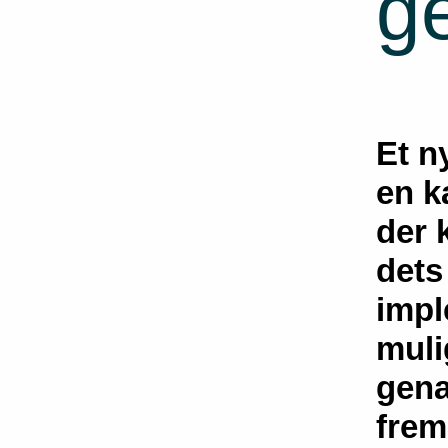
g
Et n
en k
der 
dets
impl
muli
gena
frem