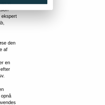
kan vi
sion
r ekspert
ab,
løse den
e af
er en
efter
sv.
en
t opnå
anvendes