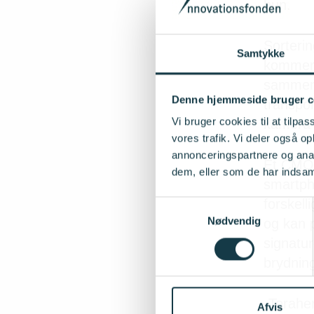
hun.
Sorterin
Samtykke
kommer t
sammen 
Denne hjemmeside bruger c
transpo
Vi bruger cookies til at tilpas
kamera 
vores trafik. Vi deler også 
annonceringspartnere og anal
Et CMOS
dem, eller som de har indsaml
smartph
forskel
Samtykkevalg
Nødvendig
og kan 
signatur
brydnin
-Teraher
Afvis