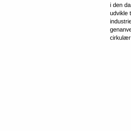
i den da
udvikle 
industri
genanve
cirkulæ