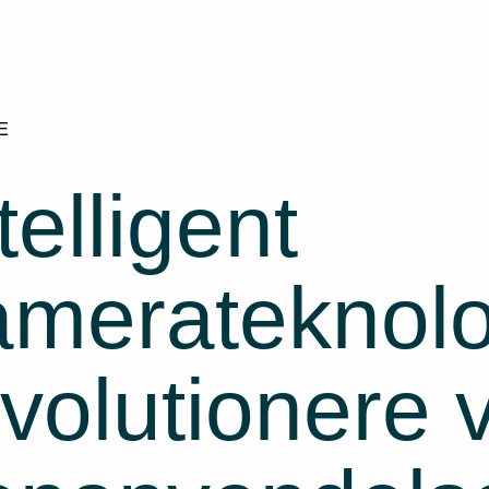
E
telligent
amerateknolo
evolutionere 