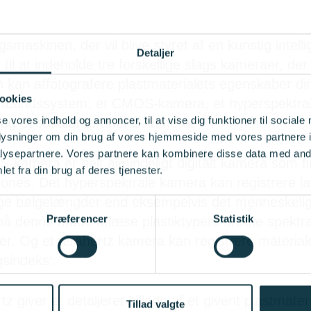
gsmaskinen, der vil blive styret af en kunstig intell
Detaljer
il at indeholde tre forskellige slags kameraer, der t
kan affotografere plastmaterialets egenskaber dire
ookies
rtbåndssystem; et CMOS-kamera, et hyperspektral
se vores indhold og annoncer, til at vise dig funktioner til sociale
og et såkaldt terahertz kamera.
oplysninger om din brug af vores hjemmeside med vores partnere i
ysepartnere. Vores partnere kan kombinere disse data med andr
-kamera er helt almindeligt digitalt kamera som fi
et fra din brug af deres tjenester.
ones. Det hyperspektrale kamera kan registrere lan
lige bølgelængder end eksempelvis det menneskelig
Præferencer
Statistik
på denne måde aflæse plastiktypers unikke spektra
er. Og et terahertz kamera kan registrere material
gsindeks:
tz giver et detaljeret billede af et givent plastmater
Tillad valgte