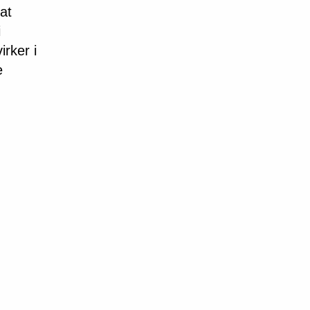
 at
i
irker i
e