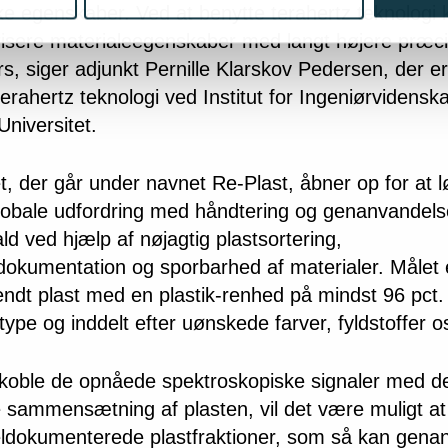
ke egenskaber. Ved at benytte terahertz teknologi 
risere materialeegenskaber med langt højere præci
rs, siger adjunkt Pernille Klarskov Pedersen, der e
terahertz teknologi ved Institut for Ingeniørvidensk
niversitet.
t, der går under navnet Re-Plast, åbner op for at 
globale udfordring med håndtering og genanvandels
ald ved hjælp af nøjagtig plastsortering,
dokumentation og sporbarhed af materialer. Målet 
ndt plast med en plastik-renhed på mindst 96 pct. 
ype og inddelt efter uønskede farver, fyldstoffer o
 koble de opnåede spektroskopiske signaler med d
 sammensætning af plasten, vil det være muligt a
eldokumenterede plastfraktioner, som så kan gen