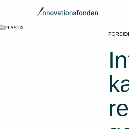
FORSID
In
k
r