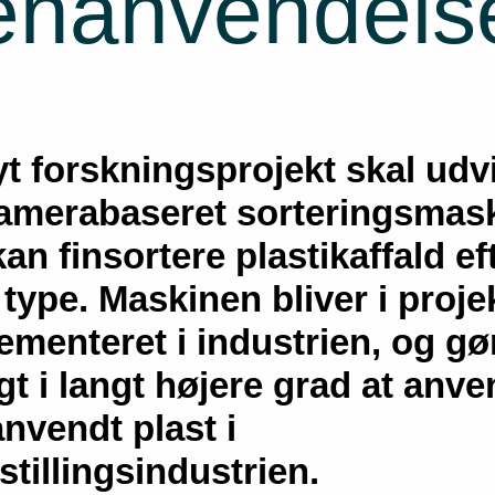
enanvendelse 
yt forskningsprojekt skal udv
amerabaseret sorteringsmask
kan finsortere plastikaffald ef
 type. Maskinen bliver i proje
ementeret i industrien, og gø
gt i langt højere grad at anv
nvendt plast i
stillingsindustrien.