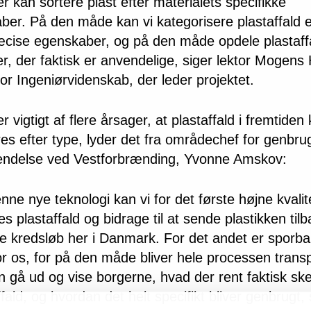
 kan sortere plast efter materialets specifikke
ber. På den måde kan vi kategorisere plastaffald e
æcise egenskaber, og på den måde opdele plastaffa
er, der faktisk er anvendelige, siger lektor Mogens
 for Ingeniørvidenskab, der leder projektet.
r vigtigt af flere årsager, at plastaffald i fremtiden
res efter type, lyder det fra områdechef for genbru
ndelse ved Vestforbrænding, Yvonne Amskov:
ne nye teknologi kan vi for det første højne kvalit
s plastaffald og bidrage til at sende plastikken tilb
re kredsløb her i Danmark. For det andet er sporb
for os, for på den måde bliver hele processen trans
n gå ud og vise borgerne, hvad der rent faktisk s
fald, og hvordan det helt specifikt bliver genbrugt, 