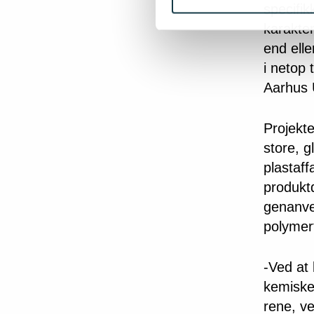
specifik
karakte
end elle
i netop 
Aarhus U
Projekte
store, 
plastaff
produkt
genanve
polymert
-Ved at
kemiske
rene, v