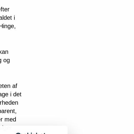
fter
ldet i
 Hinge,
 kan
g og
eten af
age i det
arheden
parent,
ker med
siger