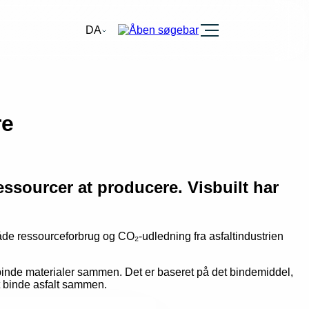
Burger
DA
re
ssourcer at producere. Visbuilt har
åde ressourceforbrug og CO₂-udledning fra asfaltindustrien
t binde materialer sammen. Det er baseret på det bindemiddel,
t binde asfalt sammen.