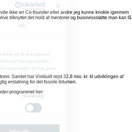
eg havde ikke en Co-founder eller andre jeg kunne knokle igennem
live tilknyttet det hold af mentorer og businessstøtte man kan få
Om
 medier og til at analysere
nden for sociale medier,
e oplysninger, du har givet
er. Samlet har Visibuilt rejst 32,8 mio. kr. til udviklingen af
g erstatning for det fossile bitumen.
under-programmet her:
Marketing
Tillad alle