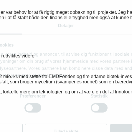
e der var behov for at få rigtig meget opbakning til projektet. J
en i at få stabt både den finansielle tryghed men også at kunne b
Detaljer
ookies
se vores indhold og annoncer, til at vise dig funktioner til sociale
n udvikles videre
oplysninger om din brug af vores hjemmeside med vores partnere i
ysepartnere. Vores partnere kan kombinere disse data med andr
et fra din brug af deres tjenester.
 mio. kr. med støtte fra EMDFonden og fire erfarne biotek-investor
asfalt, som bruger mycelium (svampenes rodnet) som en bæredygti
, fortælle mere om teknologien og om at være en del af Innofo
Præferencer
Statistik
Tillad valgte