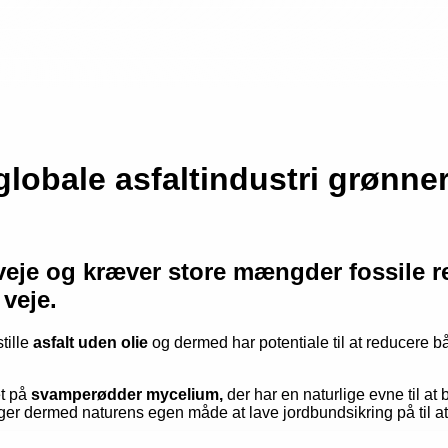
globale asfaltindustri grønne
eje og kræver store mængder fossile re
 veje.
tille
asfalt uden olie
og dermed har potentiale til at reducere b
et på
svamperødder mycelium,
der har en naturlige evne til a
uger dermed naturens egen måde at lave jordbundsikring på til a