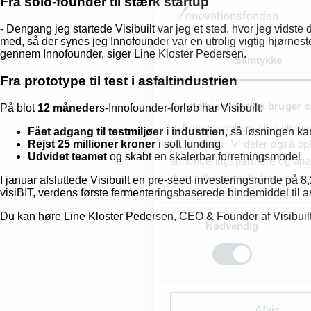
Fra solo-founder til stærk startup
- Dengang jeg startede Visibuilt var jeg et sted, hvor jeg vidst
med, så der synes jeg Innofounder var en utrolig vigtig hjørnest
gennem Innofounder, siger Line Kloster Pedersen.
Samtykke
Fra prototype til test i asfaltindustrien
Denne hjemmeside bruger c
På blot
12 måneder
s-Innofounder-forløb har Visibuilt:
Vi bruger cookies til at tilpas
Fået adgang til testmiljøer i industrien
, så løsningen ka
Rejst 25 millioner kroner
i soft funding
vores trafik. Vi deler også 
Udvidet teamet
og skabt en skalerbar forretningsmodel
annonceringspartnere og anal
dem, eller som de har indsaml
I januar afsluttede Visibuilt en pre-seed investeringsrunde på 8,2
visiBIT, verdens første fermenteringsbaserede bindemiddel til 
Samtykkevalg
Du kan høre Line Kloster Pedersen, CEO & Founder af Visibuilt
Nødvendig
Afvis