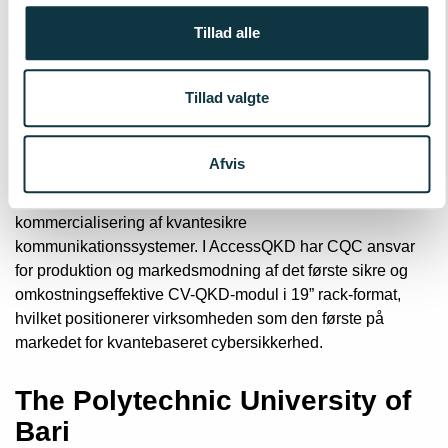
kvantekryptering og kvantetilfældighedsgeneratorer. I
Tillad alle
AccessQKD har DTU fokus på forskning og udvikling af
avanceret hardware til CV-QKD-systemer.
Tillad valgte
Celare Quantum
Communications ApS
Afvis
CQC er en spinout fra DTU og en pioner inden for
kommercialisering af kvantesikre
kommunikationssystemer. I AccessQKD har CQC ansvar
for produktion og markedsmodning af det første sikre og
omkostningseffektive CV-QKD-modul i 19” rack-format,
hvilket positionerer virksomheden som den første på
markedet for kvantebaseret cybersikkerhed.
The Polytechnic University of
Bari