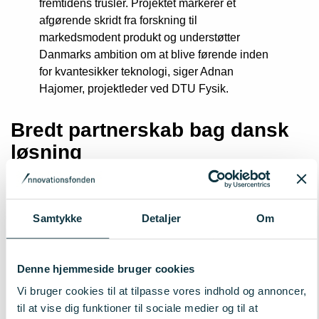
fremtidens trusler. Projektet markerer et
afgørende skridt fra forskning til
markedsmodent produkt og understøtter
Danmarks ambition om at blive førende inden
for kvantesikker teknologi, siger Adnan
Hajomer, projektleder ved DTU Fysik.
Bredt partnerskab bag dansk
løsning
AccessQKD samler seks stærke partnere: DTU og Aarhus
Universitet, spinout-virksomhederne Celare Quantum
Communications og Partisia, leverandøren af storskala-
Samtykke
Detaljer
Om
fiberinfrastruktur GlobalConnect samt det italienske
Polytechnic University of Bari. Sammen udvikler og tester
de en kvantesikker teknologi, der integreres i eksisterende
Denne hjemmeside bruger cookies
telekommunikationsnet – med målet om en robust,
Vi bruger cookies til at tilpasse vores indhold og annoncer,
skalerbar og markedsparat kommunikationsløsning, der
til at vise dig funktioner til sociale medier og til at
kan modstå fremtidens cybertrusler.