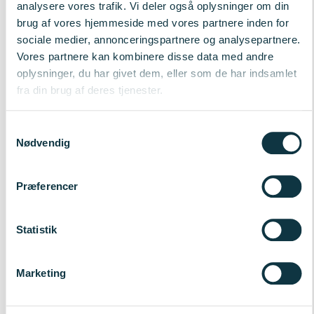
analysere vores trafik. Vi deler også oplysninger om din
brug af vores hjemmeside med vores partnere inden for
Fakta
sociale medier, annonceringspartnere og analysepartnere.
Vores partnere kan kombinere disse data med andre
Innovationsfondens investering:
25.9 mio. kr.
oplysninger, du har givet dem, eller som de har indsamlet
Samlet budget:
33.3 mio. kr.
fra din brug af deres tjenester.
Varighed:
3.5 år
Officiel titel:
AccessQKD: Towards a Scalable
Samtykkevalg
Production Quantum Communication Infrastructure – A
Nødvendig
Danish Quantum Key Distribution Solution for Access
Networks cryptography
Præferencer
Om partnere
Statistik
DTU Physics
Marketing
Forskningsgruppen for Quantum Physics and Information
Technology (QPIT) ved DTU er førende inden for
kvanteinformationsvidenskab med særlig ekspertise i