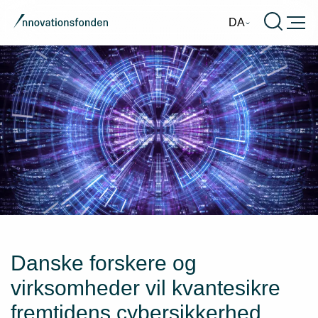
Burge
DA
Danske forskere og
virksomheder vil kvantesikre
fremtidens cybersikkerhed