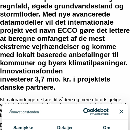
regnfald, øgede grundvandsstand og
stormfloder. Med nye avancerede
datamodeller vil det internationale
projekt ved navn ECCO gøre det lettere
at beregne omfanget af de mest
ekstreme vejrhændelser og komme
med lokalt baserede anbefalinger til
kommuner og byers klimatilpasninger.
Innovationsfonden
investerer 3,7 mio. kr. i projektets
danske partnere.
Klimaforandringerne fører til vådere og mere uforudsigelige
vejrforhold i Danmark. Allerede nu oplever vi et stigende antal
ekstreme vejrhændelser, og i fremtiden vil disse udfordringer
kun blive mere udtalte.
Et nordisk-baltisk samarbejde arbejder derfor på at sikre, at vi
Samtykke
Detaljer
Om