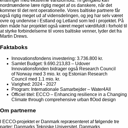
erfaringer med ekstreme vandforhold. Til gengæld kan
nordmændene lære rigtig meget af os danskere, når det
kommer til det rent operationelle. Vores baltiske partnere får
også rigtig meget ud af vidensdelingen, og jeg har selv været
ovre og undervise i Estland og Letland som led i projektet. På
den måde har projektet også været meget værdifuldt i forhold til
at styrke forbindelserne til vores baltiske venner, lyder det fra
Martin Drews.
Faktaboks
Innovationsfondens investering: 3.736.800 kr.
Samlet Budget: 9.690.213,83 – Udover
Innovationsfonden bidrager også Research Council
of Norway med 3 mio. kr. og Estonian Research
Council med 1.1 mio. kr.
Varighed: 2024 - 2027
Program: Internationale Samarbejder – Water4All
Officiel titel: ECCO – Enhancing resilience in a Changing
Climate through comprehensive urban flOod design
Om partnerne
I ECCO-projektet er Danmark repræsenteret af følgende tre
parter: Danmarks Tekniske Universitet, Danmarks