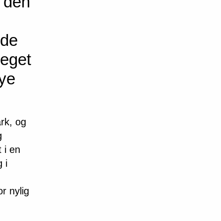
 den
jde
peget
nye
rk, og
g
 i en
 i
or nylig