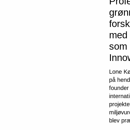
Prof
grønn
fors
med 
som 
Inn
Lone Kø
på hend
founder
internat
projekt
miljøvur
blev pr