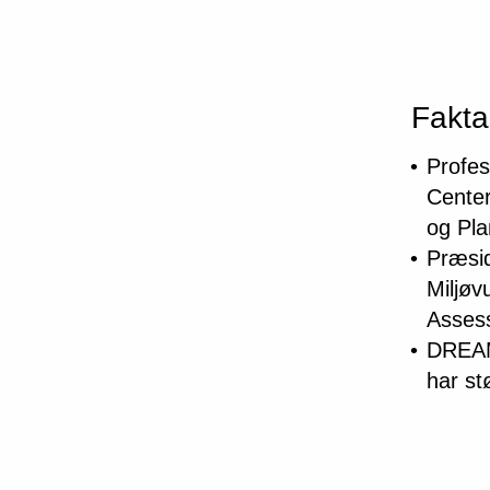
Fakta
Profes
Center
og Pla
Præsid
Miljøv
Asses
DREAMS
har st