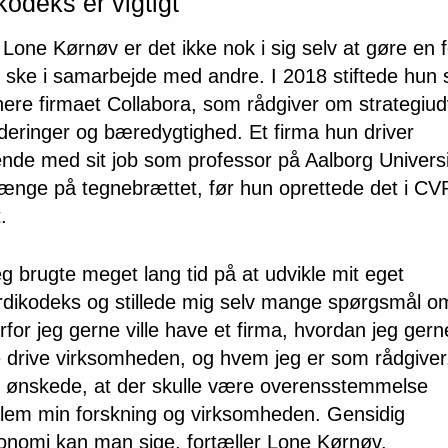
odeks er vigtigt
Lone Kørnøv er det ikke nok i sig selv at gøre en f
l ske i samarbejde med andre. I 2018 stiftede hu
nere firmaet Collabora, som rådgiver om strategiudv
deringer og bæredygtighed. Et firma hun driver
ende med sit job som professor på Aalborg Universi
længe på tegnebrættet, før hun oprettede det i CV
.
eg brugte meget lang tid på at udvikle mit eget
dikodeks og stillede mig selv mange spørgsmål o
rfor jeg gerne ville have et firma, hvordan jeg gern
le drive virksomheden, og hvem jeg er som rådgiver
 ønskede, at der skulle være overensstemmelse
lem min forskning og virksomheden. Gensidig
onomi kan man sige, fortæller Lone Kørnøv.