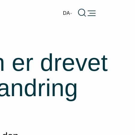
Burger
DA
er drevet
randring