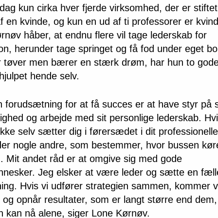
 dag kun cirka hver fjerde virksomhed, der er stifte
f en kvinde, og kun en ud af ti professorer er kvind
nøv håber, at endnu flere vil tage lederskab for
on, herunder tage springet og få fod under eget bor
 tøver men bærer en stærk drøm, har hun to gode
hjulpet hende selv.
n forudsætning for at få succes er at have styr på 
lighed og arbejde med sit personlige lederskab. Hv
ikke selv sætter dig i førersædet i dit professionelle 
der nogle andre, som bestemmer, hvor bussen kør
. Mit andet råd er at omgive sig med gode
nesker. Jeg elsker at være leder og sætte en fæll
ning. Hvis vi udfører strategien sammen, kommer vi
 og opnår resultater, som er langt større end dem,
 kan nå alene, siger Lone Kørnøv.