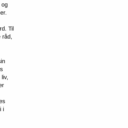
t og
er.
d. Til
 råd,
sin
is
liv,
er
es
 i