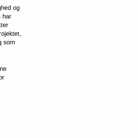
ighed og
m har
kter
ojektet,
og som
rne
or