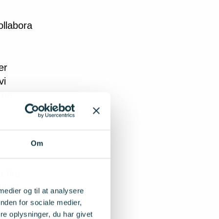
ollabora
er
vi
rne
Om
 fire
tel i
 medier og til at analysere
er.
nden for sociale medier,
e oplysninger, du har givet