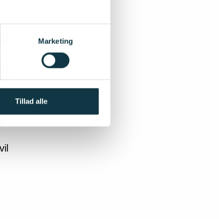
og
Marketing
e
n i
den
Tillad alle
re
il