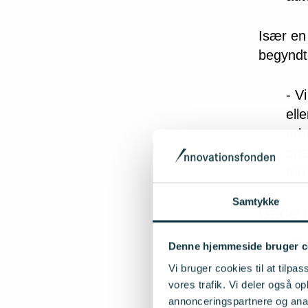
Især en 
begyndt
- V
ell
arb
ogs
for
Samtykke
Både 
Lone Kø
Denne hjemmeside bruger c
nye Inn
Vi bruger cookies til at tilpas
endnu h
vores trafik. Vi deler også 
annonceringspartnere og anal