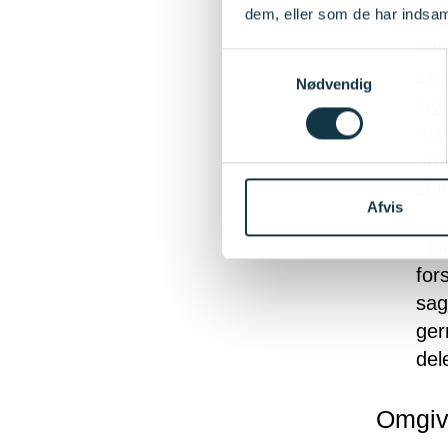
dem, eller som de har indsaml
- J
min
Samtykkevalg
sæt
Nødvendig
jeg
Kør
uni
sti
Afvis
- D
for
sag
ger
del
Omgiv