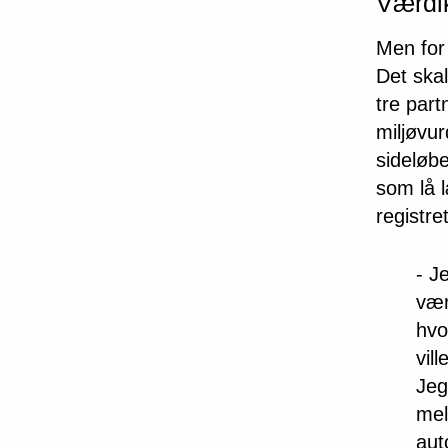
Værdik
Men for 
Det ska
tre part
miljøvur
sideløb
som lå 
registret
- J
vær
hvo
vil
Jeg
mel
aut