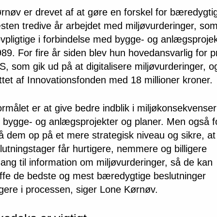
rnøv er drevet af at gøre en forskel for bæredygt
sten tredive år arbejdet med miljøvurderinger, so
vpligtige i forbindelse med bygge- og anlægsproje
89. For fire år siden blev hun hovedansvarlig for pr
 som gik ud på at digitalisere miljøvurderinger, 
ttet af Innovationsfonden med 18 millioner kroner.
ormålet er at give bedre indblik i miljøkonsekvense
 bygge- og anlægsprojekter og planer. Men også f
få dem op på et mere strategisk niveau og sikre, at
lutningstager får hurtigere, nemmere og billigere
ang til information om miljøvurderinger, så de kan
ffe de bedste og mest bæredygtige beslutninger
ligere i processen, siger Lone Kørnøv.