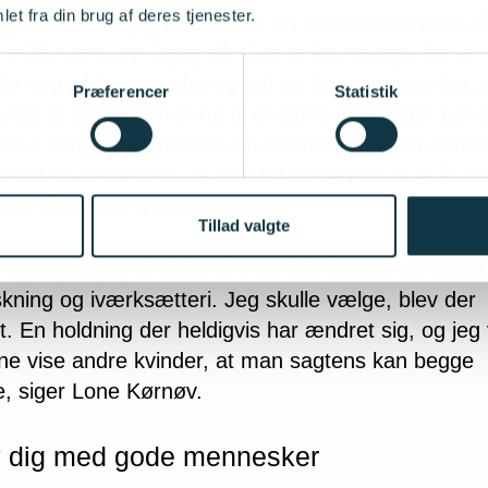
et fra din brug af deres tjenester.
eg oplever, at jeg allerede er en rollemodel i kraft af
 måde at være faglig på. Jeg er ikke bange for at
te mig på førersædet og stå op for mine værdier, 
Præferencer
Statistik
 ved, at jeg har en evne til at samle folk, siger Lon
nøv, som selv oplevede en temmelig lunken reaktio
versitets-verdenen, da hun for mere end tyve år si
ftede sin første virksomhed.
Tillad valgte
engang fik jeg at vide, at man ikke kunne kombine
skning og iværksætteri. Jeg skulle vælge, blev der
t. En holdning der heldigvis har ændret sig, og jeg v
ne vise andre kvinder, at man sagtens kan begge
e, siger Lone Kørnøv.
 dig med gode mennesker