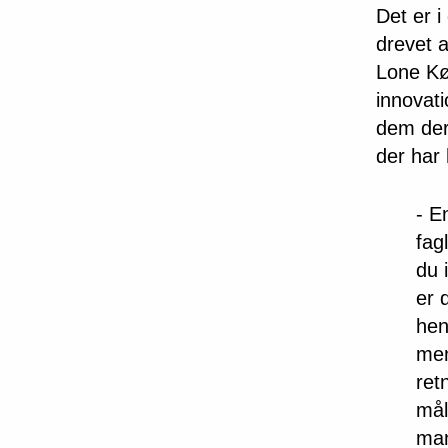
Det er i
drevet a
Lone Kør
innovati
dem der
der har 
- E
fag
du 
er 
hen
men
ret
mål
man