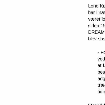
Lone Kø
har i næ
været lo
siden 19
DREAMS,
blev stø
- F
ved
at 
bes
adg
træ
tid