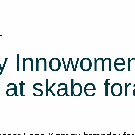
E
y Innowomen 
 at skabe fo