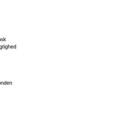
nsk
gtighed
fonden