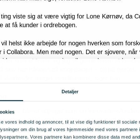
ting viste sig at være vigtig for Lone Kørnøv, da C
e at få kunder i ordrebogen.
i vil helst ikke arbejde for nogen hverken som forsk
er i Collabora. Men med nogen. Det er sjovere, når 
ejder som et team, og jeg vil gerne have, at kunde
å selv har hånden på kogepladen – og på hjertet,
di vi arbejder meget værdibaseret, siger hun.
Detaljer
og
rnøv er blevet udpeget som en Innovationsfondens
ookies
owomen i 2024, og hun håber, at hun med sin nye ti
se vores indhold og annoncer, til at vise dig funktioner til sociale
øjere grad kan være en rollemodel for andre kvind
oplysninger om din brug af vores hjemmeside med vores partnere i
ysepartnere. Vores partnere kan kombinere disse data med andr