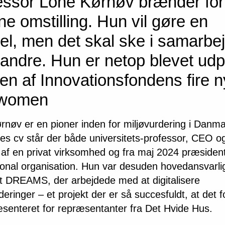
essor Lone Kørnøv brænder for
e omstilling. Hun vil gøre en
kel, men det skal ske i samarbe
andre. Hun er netop blevet ud
en af Innovationsfondens fire 
owomen
rnøv er en pioner inden for miljøvurdering i Danma
es cv står der både universitets-professor, CEO o
 af en privat virksomhed og fra maj 2024 præsident
ional organisation. Hun var desuden hovedansvarlig
et DREAMS, der arbejdede med at digitalisere
deringer – et projekt der er så succesfuldt, at det f
æsenteret for repræsentanter fra Det Hvide Hus.