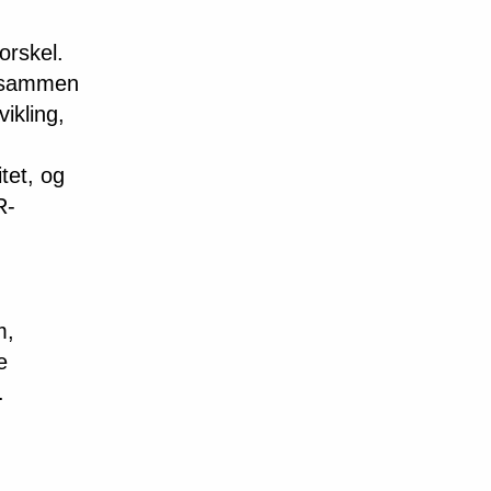
orskel.
n sammen
ikling,
tet, og
R-
m,
e
.