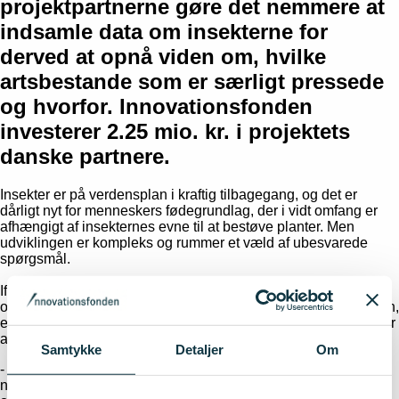
projektpartnerne gøre det nemmere at
indsamle data om insekterne for
derved at opnå viden om, hvilke
artsbestande som er særligt pressede
og hvorfor. Innovationsfonden
investerer 2.25 mio. kr. i projektets
danske partnere.
Insekter er på verdensplan i kraftig tilbagegang, og det er
dårligt nyt for menneskers fødegrundlag, der i vidt omfang er
afhængigt af insekternes evne til at bestøve planter. Men
udviklingen er kompleks og rummer et væld af ubesvarede
spørgsmål.
Ifølge adjunkt ved Center for Kvantitativ Genetik
og Genomforskning på Aarhus Universitet, Quentin Geissmann,
er det derfor afgørende at finde svarene på disse spørgsmål for
at vende insekternes tilbagegang.
Samtykke
Detaljer
Om
- Selvom antallet af insekter generelt er nedadgående, klarer
nogle arter sig bedre end andre, og vi har ikke det fulde