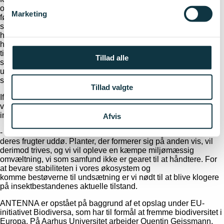
om bestøverne. På Aarhus Universitet har de mulighed for at
Marketing
føre store mængder indsamlede insekter igennem scannere,
som kan give et godt estimat af antallet af bestøvere i et givent
habitat. For at danne sig et mere detaljeret billede af præcis
hvilke arter der er tale om, sender de samme insekter
til Naturalis Biodiversitetscenter i Holland, hvor man har
Tillad alle
specialiseret sig i at DNA-analysere insekter. På denne måde
udnytter projektpartnerne hinandens styrkepositioner i
samarbejdet.
Tillad valgte
Ifølge Quentin Geissmann spiller projekter som ANTENNA en
vigtig rolle for at forhindre de værst tænkelige udfald af
insektbestandenes kollaps.
Afvis
- Uden bestøvere vil blomstrende planter og dermed også
deres frugter uddø. Planter, der formerer sig på anden vis, vil
derimod trives, og vi vil opleve en kæmpe miljømæssig
omvæltning, vi som samfund ikke er gearet til at håndtere. For
at bevare stabiliteten i vores økosystem og
komme bestøverne til undsætning er vi nødt til at blive klogere
på insektbestandenes aktuelle tilstand.
ANTENNA er opstået på baggrund af et opslag under EU-
initiativet Biodiversa, som har til formål at fremme biodiversitet i
Europa. På Aarhus Universitet arbejder Quentin Geissmann,