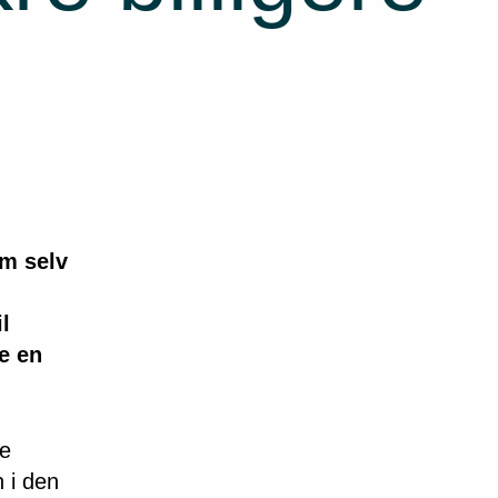
om selv
l
e en
de
 i den