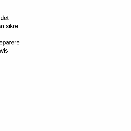
 det
n sikre
reparere
hvis