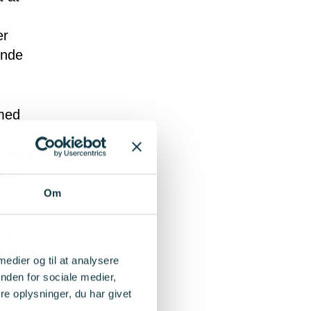
er
ende
 med
ctions.
ngen,
Om
en
mtidig
 medier og til at analysere
igennem
nden for sociale medier,
igente
e oplysninger, du har givet