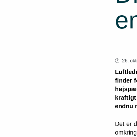
e
26. ok
Luftled
finder 
højspæn
kraftig
endnu m
Det er d
omkring