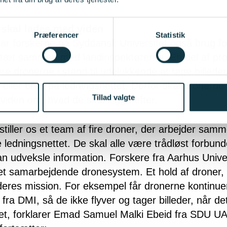
skal lades med viden
Præferencer
Statistik
har forskerne på Syddansk Universitet også brug fo
 tæt sammen med landinspektørerne. En del af pro
øre dronerne i stand til udelukkende at tage billeder
eller brud på ledningsnettet. Derfor skal dronern
Tillad valgte
viden om, hvad de skal kigge efter.
estiller os et team af fire droner, der arbejder sa
e ledningsnettet. De skal alle være trådløst forbund
an udveksle information. Forskere fra Aarhus Unive
et samarbejdende dronesystem. Et hold af droner,
 deres mission. For eksempel får dronerne kontinuer
 fra DMI, så de ikke flyver og tager billeder, når de
et, forklarer Emad Samuel Malki Ebeid fra SDU U