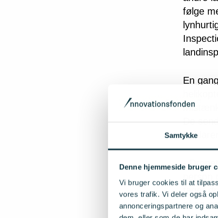
følge me
lynhurt
Inspecti
landins
En gang
helikopt
mistænke
De send
forklar
Samtykke
- Dronet
Denne hjemmeside bruger c
person p
Vi bruger cookies til at tilpas
tager d
vores trafik. Vi deler også 
af en pe
annonceringspartnere og anal
droner k
dem, eller som de har indsaml