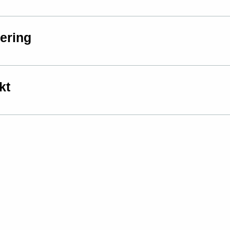
tering
kt