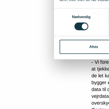
Samtykkevalg
Dronen 
Nødvendig
Derfor 
arbejde
er, at g
lækager 
Afvis
på med 
- Vi for
at tjekk
de let k
bygger 
data til
vejrdata
oversky