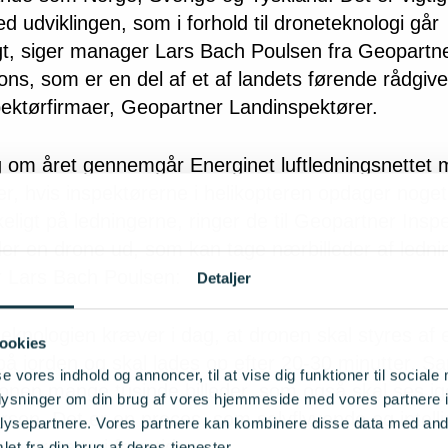
d udviklingen, som i forhold til droneteknologi går
igt, siger manager Lars Bach Poulsen fra Geopartn
ons, som er en del af et af landets førende rådgiv
pektørfirmaer, Geopartner Landinspektører.
 om året gennemgår Energinet luftledningsnettet
er, hvis inspektørerne i helikopteren opdager noget
ligt på ledningerne, ringer de til Geopartner Inspe
er en drone ud, som kan tage nærbilleder af ledni
er Lars Bach Poulsen:
Detaljer
eknologien kræver i dag, at dronen skal styres af 
ookies
å jorden og skal lades op efter 20-30 minutter. Sa
se vores indhold og annoncer, til at vise dig funktioner til sociale
ronen mange tusinde billeder, som også skal ses 
oplysninger om din brug af vores hjemmeside med vores partnere i
rson. Det er en proces, som selvflyvende og intell
ysepartnere. Vores partnere kan kombinere disse data med andr
an erstatte i fremtiden.
et fra din brug af deres tjenester.