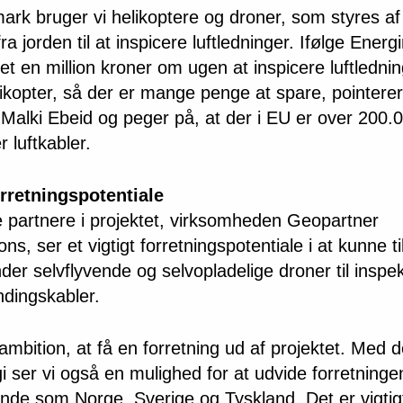
ark bruger vi helikoptere og droner, som styres af
ra jorden til at inspicere luftledninger. Ifølge Energ
et en million kroner om ugen at inspicere luftledni
ikopter, så der er mange penge at spare, pointer
Malki Ebeid og peger på, at der i EU er over 200.
r luftkabler.
orretningspotentiale
e partnere i projektet, virksomheden Geopartner
ons, ser et vigtigt forretningspotentiale i at kunne t
der selvflyvende og selvopladelige droner til inspek
dingskabler.
ambition, at få en forretning ud af projektet. Med 
i ser vi også en mulighed for at udvide forretningen
nde som Norge, Sverige og Tyskland. Det er vigtig