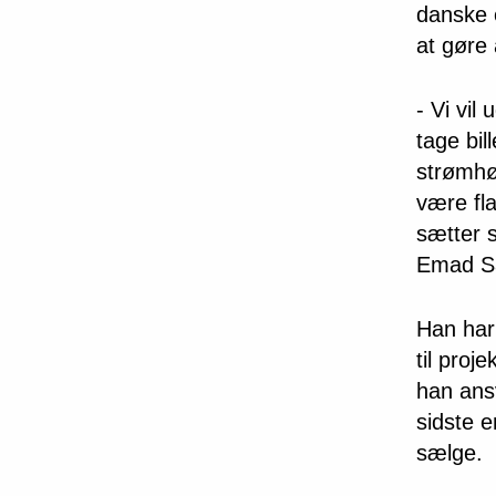
danske e
at gøre 
- Vi vil
tage bil
strømhøs
være fl
sætter s
Emad Sa
Han har
til proje
han ans
sidste 
sælge.