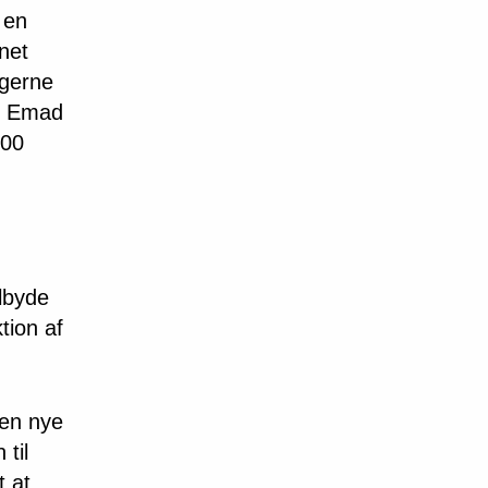
 en
inet
ngerne
er Emad
000
ilbyde
tion af
den nye
 til
t at