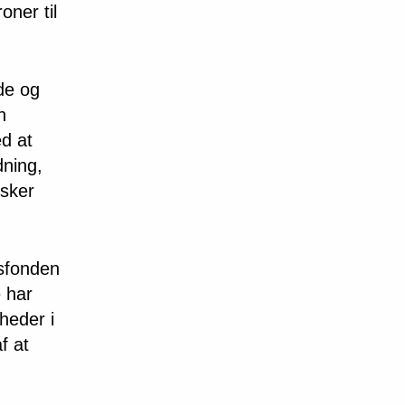
oner til
nde og
n
ed at
dning,
rsker
nsfonden
 har
heder i
f at