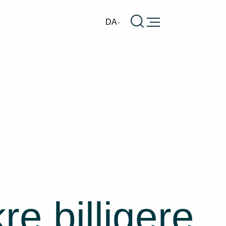
Burger
DA
kre
billigere