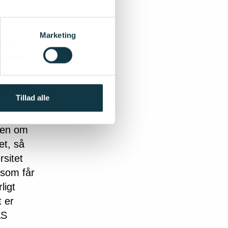
Marketing
r at
jektet
 af
e klædes
Tillad alle
mmen om
et, så
rsitet
 som får
ligt
t er
AS