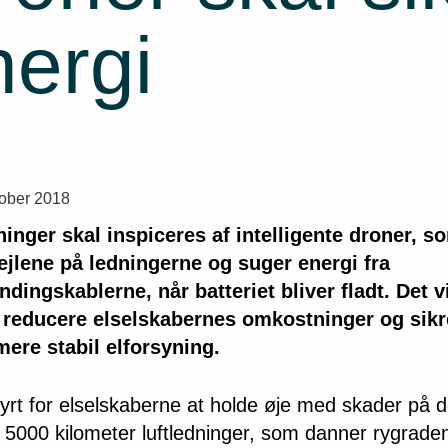
nergi
tober 2018
ninger skal inspiceres af intelligente droner, s
fejlene på ledningerne og suger energi fra
dingskablerne, når batteriet bliver fladt. Det vi
t reducere elselskabernes omkostninger og sikr
ere stabil elforsyning.
yrt for elselskaberne at holde øje med skader på 
 5000 kilometer luftledninger, som danner rygraden