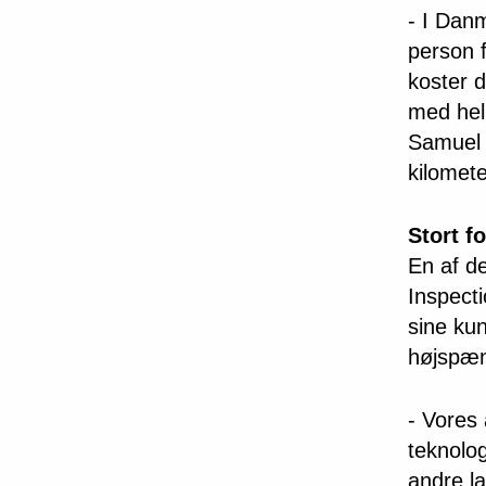
- I Danm
person f
koster d
med hel
Samuel 
kilomete
Stort f
En af d
Inspecti
sine kun
højspæn
- Vores 
teknolog
andre la