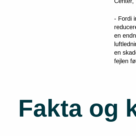
Center, 
- Fordi 
reducere
en endn
luftledn
en skade
fejlen f
Fakta og 