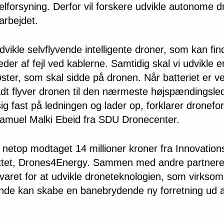
lforsyning. Derfor vil forskere udvikle autonome dr
arbejdet.
 udvikle selvflyvende intelligente droner, som kan fi
leder af fejl ved kablerne. Samtidig skal vi udvikle e
ter, som skal sidde på dronen. Når batteriet er v
adt flyver dronen til den nærmeste højspændingsle
ig fast på ledningen og lader op, forklarer dronefo
muel Malki Ebeid fra SDU Dronecenter.
 netop modtaget 14 millioner kroner fra Innovatio
ktet,
Drones4Energy
. Sammen med andre partnere
varet for at udvikle droneteknologien, som virksom
ende kan skabe en banebrydende ny forretning ud a