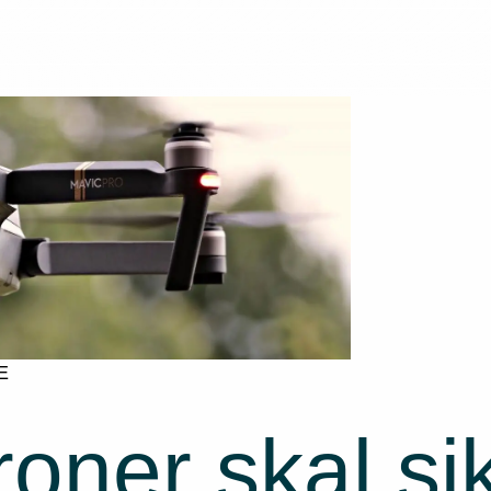
E
roner skal si