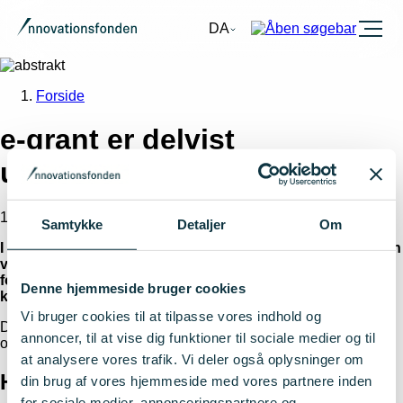
Burger
DA
Forside
e-grant er delvist
utilgængelig i juli
16. juni 2026
Samtykke
Detaljer
Om
I perioden fra og med 6. juli til og med 19. juli vil e-grant kun
være tilgængelig som opslagsværk. Det betyder, at du
fortsat kan logge ind og læse materiale i systemet, men du
Denne hjemmeside bruger cookies
kan ikke udføre handlinger i perioden
Vi bruger cookies til at tilpasse vores indhold og
Den midlertidige begrænsning skyldes udskiftning af servere
annoncer, til at vise dig funktioner til sociale medier og til
og opgradering af software.
at analysere vores trafik. Vi deler også oplysninger om
Hvad betyder det for dig?
din brug af vores hjemmeside med vores partnere inden
for sociale medier, annonceringspartnere og