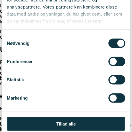
I perioden 6.-19. juli kan du stadig tilgå e-grant og se de
analysepartnere. Vores partnere kan kombinere disse
oplysninger og dokumenter, der allerede ligger i systemet. Du
data med andre oplysninger, du har givet dem, eller som
vil dog ikke kunne udføre opgaver, indsende materiale eller
de har indsamlet fra din brug af deres tjenester.
foretage ændringer.
Derudover vil e-grant ikke udsende automatiske varsler om
opgavestart eller frister i perioden.
Samtykkevalg
Nødvendig
Udbetalinger i perioden
Præferencer
Planlagte udbetalinger med dato i perioden vil ikke blive
gennemført, mens e-grant kun er tilgængelig som
opslagsværk. Hvis en udbetaling bliver påvirket, vil den enten
blive håndteret før perioden eller blive gennemført, når
Statistik
systemet åbner igen.
e-grant åbner igen 20. juli
Marketing
Fra 20. juli forventes e-grant igen at fungere som normalt.
Har du spørgsmål til, hvad den midlertidige utilgængelighed
Tillad alle
betyder for din ansøgning eller bevilling, er du velkommen til at
kontakte Innovationsfonden.