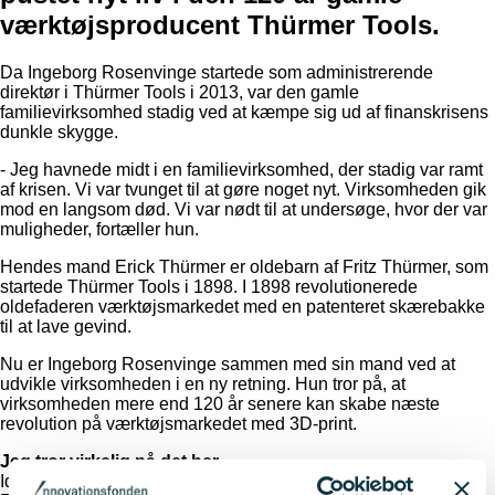
værktøjsproducent Thürmer Tools.
Da Ingeborg Rosenvinge startede som administrerende
direktør i Thürmer Tools i 2013, var den gamle
familievirksomhed stadig ved at kæmpe sig ud af finanskrisens
dunkle skygge.
- Jeg havnede midt i en familievirksomhed, der stadig var ramt
af krisen. Vi var tvunget til at gøre noget nyt. Virksomheden gik
mod en langsom død. Vi var nødt til at undersøge, hvor der var
muligheder, fortæller hun.
Hendes mand Erick Thürmer er oldebarn af Fritz Thürmer, som
startede Thürmer Tools i 1898. I 1898 revolutionerede
oldefaderen værktøjsmarkedet med en patenteret skærebakke
til at lave gevind.
Nu er Ingeborg Rosenvinge sammen med sin mand ved at
udvikle virksomheden i en ny retning. Hun tror på, at
virksomheden mere end 120 år senere kan skabe næste
revolution på værktøjsmarkedet med 3D-print.
Jeg tror virkelig på det her
Idéen om at bruge 3D-print til at lave værktøjer var Ingeborg