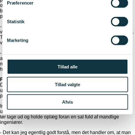
Præferencer
om, at lave et online marked for værktøj. Hvor man mod
betaling kan downloade tegninger og efterfølgende selv 3D-
printe sit værktøj.
Statistik
- Når vi for eksempel får en bestilling fra Grønland på noget
værktøj. Så kan der gå lang tid med at producere og levere det.
Tænk hvis de bare kunne hente tegninger og selv printe deres
Marketing
værktøj, siger hun.
- Vi tænker det lidt som en slags Spotify for værktøj. Vores
arbejdstitel for projektet er ‘Toolify’. Jeg kan godt lidt det her
med at tænke ud af boksen. Det er det, der driver mig, siger
Tillad alle
hun.
Faglighed giver respekt
Tillad valgte
Det er relativt sjældent, man støder på en kvinde med titlen
udviklingschef i en virksomhed, der arbejder med at udvikle og
producere industriværktøj.
Afvis
Ingeborg Rosenvinge har til tider oplevet, at andre kvinder har
undret sig over, at hun tør stille sig i front som projektleder og
tør tage ud og holde oplæg foran en sal fuld af mandlige
ingeniører.
- Det kan jeg egentlig godt forstå, men det handler om, at man