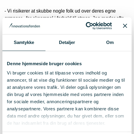
- Vi risikerer at skubbe nogle folk ud over deres egne
grænser - for eksempel i forhold til stress. Jeg møder ofte
den misforståelse, at det er de mange arbejdstimer, som er
det stressende ved iværksætteri. Men det er snarere de
mange, mange vigtige beslutninger, man hele tiden skal
Samtykke
Detaljer
Om
træffe. Man skal have en høj tolerance for usikkerhed for at
kunne trives i at tage beslutninger uden at have den fulde
information tilgængelig som beslutningsgrundlag, siger
Denne hjemmeside bruger cookies
hun.
Vi bruger cookies til at tilpasse vores indhold og
annoncer, til at vise dig funktioner til sociale medier og til
Vigtigt at være forberedt;
at analysere vores trafik. Vi deler også oplysninger om
iværksætteri er megasvært
din brug af vores hjemmeside med vores partnere inden
for sociale medier, annonceringspartnere og
Nima Tisdall og Christine Herbert arbejder meget, og det
analysepartnere. Vores partnere kan kombinere disse
har de gjort siden de stiftede Blue Lobster. For dem har det
data med andre oplysninger, du har givet dem, eller som
ikke været stor anerkendelse udefra, der har båret
de har indsamlet fra din brug af deres tjenester.
forretningen frem. Det har i stedet risikovillighed, hårdt