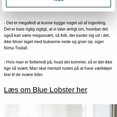
Hun understreger dog, at det er vigtigt samtidig at være
ærlig omkring, at iværksætteri er svært.
- Det er megafedt at kunne bygge noget ud af ingenting.
Det er bare rigtig vigtigt, at vi taler ærligt om, hvordan det
også kan være megasvært, så folk, der kaster sig ud i det,
ikke bliver taget med bukserne nede og giver op, siger
Nima Tisdall.
- Hvis man er forberedt på, hvad der kommer, så er det ikke
lige så svært. Man skal mentalt rustes på at have værktøjer
klar til de svære tider.
Læs om Blue Lobster her