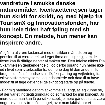
vandreture i smukke danske
naturområder. Iværksætterrejsen tager
hun skridt for skridt, og med hjælp fra
TourismX og Innovationsfonden, har
hun hele tiden haft føling med sit
koncept. En metode, hun mener kan
inspirere andre.
At gå fra at være fastansat med en sikker månedsløn og
pension til at være direktør i eget firma er et spring, som de
fleste kan få dårlige nerver af tanken om. Den følelse nikker Pia
Skammelsen genkendende til, og derfor sprang hun heller ikke
ud i livet som iværksætter fra den ene dag til den anden. Hun
brugte tid på at finpudse sin idé, fik sparring og vejledning fra
erhvervsfremmesystemet og indsamlede nok data til at have
modet til at tage det endelige skridt og starte op på fuldtid.
- For mig handlede det om at komme så langt, at jeg kunne se,
at der var et indtægtsgrundlag og et marked for min koncept. Jo
mere data man kan få på sit koncept, jo mere går det fra at være
noget, man selv tror på til noget, hvor man faktisk har et