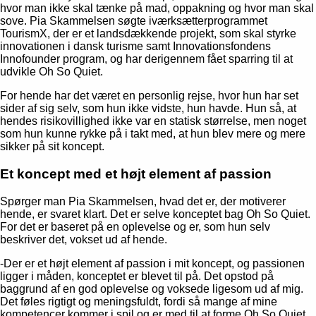
hvor man ikke skal tænke på mad, oppakning og hvor man skal
sove. Pia Skammelsen søgte iværksætterprogrammet
Samtykkevalg
TourismX, der er et landsdækkende projekt, som skal styrke
Nødvendig
innovationen i dansk turisme samt Innovationsfondens
Innofounder program, og har derigennem fået sparring til at
udvikle Oh So Quiet.
Præferencer
For hende har det været en personlig rejse, hvor hun har set
sider af sig selv, som hun ikke vidste, hun havde. Hun så, at
hendes risikovillighed ikke var en statisk størrelse, men noget
Statistik
som hun kunne rykke på i takt med, at hun blev mere og mere
sikker på sit koncept.
Marketing
Et koncept med et højt element af passion
Spørger man Pia Skammelsen, hvad det er, der motiverer
hende, er svaret klart. Det er selve konceptet bag Oh So Quiet.
For det er baseret på en oplevelse og er, som hun selv
Tillad alle
beskriver det, vokset ud af hende.
-Der er et højt element af passion i mit koncept, og passionen
Tillad valgte
ligger i måden, konceptet er blevet til på. Det opstod på
baggrund af en god oplevelse og voksede ligesom ud af mig.
Det føles rigtigt og meningsfuldt, fordi så mange af mine
kompetencer kommer i spil og er med til at forme Oh So Quiet,