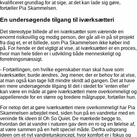
kvalificeret grundlag for at sige, at det kan lade sig gøre,
fortæller Pia Skammelsen.
En undersøgende tilgang til iværksætteri
Det stereotype billede af en iværksætter som værende en
enormt risikovillig og modig person, der går all-in på sit projekt
fra dag et, er et billede, som Pia Skammelsen ikke køber ind
på. For hende er det vigtigt at vise, at iværksætteri er en proces,
Samtykke
Detaljer
Om
hvor man hele tiden er i udvikling både menneskeligt og
forretningsmæssigt.
- Fortællingen, om hvilke egenskaber man skal have som
Denne hjemmeside bruger cookies
iværksætter, burde ændres. Jeg mener, der er behov for at vise,
at man også kan tage lidt mindre skridt ad gangen. Det at have
Vi bruger cookies til at tilpasse vores indhold og
en mere undersøgende tilgang til det i stedet for ’enten eller’
annoncer, til at vise dig funktioner til sociale medier og til
kan være en måde at gøre iværksætteri mere overkommeligt og
at analysere vores trafik. Vi deler også oplysninger om
appellerende for en større og bredere målgruppe, fortæller hun.
din brug af vores hjemmeside med vores partnere inden
For netop det at gøre iværksætteri mere overkommeligt har Pia
for sociale medier, annonceringspartnere og
Skammelsen arbejdet med, siden hun på en vandretur med en
analysepartnere. Vores partnere kan kombinere disse
veninde fik ideen til Oh So Quiet. De mærkede begge to,
hvordan det at vandre i naturen gav dem en ro og en følelse af,
data med andre oplysninger, du har givet dem, eller som
at være sammen på en helt speciel måde. Derfra udsprang
de har indsamlet fra din brug af deres tjenester.
ideen om et nyt vandreturskoncept, hvor komfort er i fokus og