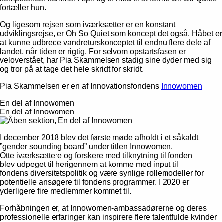
Afvis
fortæller hun.
Og ligesom rejsen som iværksætter er en konstant
udviklingsrejse, er Oh So Quiet som koncept det også. Håbet er
at kunne udbrede vandreturskonceptet til endnu flere dele af
landet, når tiden er rigtig. For selvom opstartsfasen er
veloverstået, har Pia Skammelsen stadig sine dyder med sig
og tror på at tage det hele skridt for skridt.
Pia Skammelsen er en af Innovationsfondens
Innowomen
En del af Innowomen
En del af Innowomen
I december 2018 blev det første møde afholdt i et såkaldt
”gender sounding board” under titlen Innowomen.
Otte iværksættere og forskere med tilknytning til fonden
blev udpeget til herigennem at komme med input til
fondens diversitetspolitik og være synlige rollemodeller for
potentielle ansøgere til fondens programmer. I 2020 er
yderligere fire medlemmer kommet til.
Forhåbningen er, at Innowomen-ambassadørerne og deres
professionelle erfaringer kan inspirere flere talentfulde kvinder