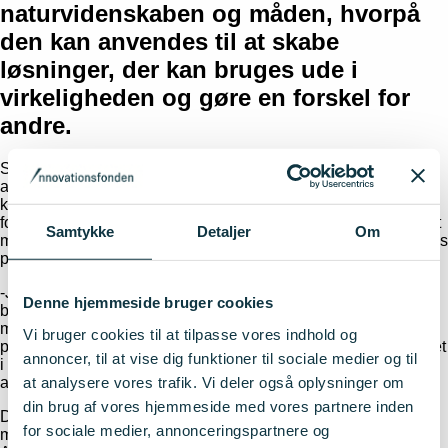
naturvidenskaben og måden, hvorpå
den kan anvendes til at skabe
løsninger, der kan bruges ude i
virkeligheden og gøre en forskel for
andre.
Som seniorkonsulent og projektleder på Teknologisk Institut
arbejder Sascha Louring på både store og mindre projekter af
kommerciel og forskningsrelateret karakter. Hendes primære
fokus er på at udvikle og fremstille belægninger, hvilket gør det
Samtykke
Detaljer
Om
muligt for hende at kombinere sin faglighed med virkelighedens
problemstillinger.
-Jeg synes, at det er spændende at undersøge, hvordan de
Denne hjemmeside bruger cookies
belægninger, vi arbejder med og udvikler, opfører sig. Det er
motiverende at udvikle noget nyt og sætte sig ind i nye
Vi bruger cookies til at tilpasse vores indhold og
problemstillinger og se, at det man udvikler kan bruges til noget
annoncer, til at vise dig funktioner til sociale medier og til
i virkeligheden. Kombinationen af de to ting, er det, jeg elsker
at analysere vores trafik. Vi deler også oplysninger om
allermest ved mit arbejde, siger Sascha Louring.
din brug af vores hjemmeside med vores partnere inden
De tynde belægninger, som Sascha Louring beskæftiger sig
for sociale medier, annonceringspartnere og
med, kan have en mange forskellige egenskaber.