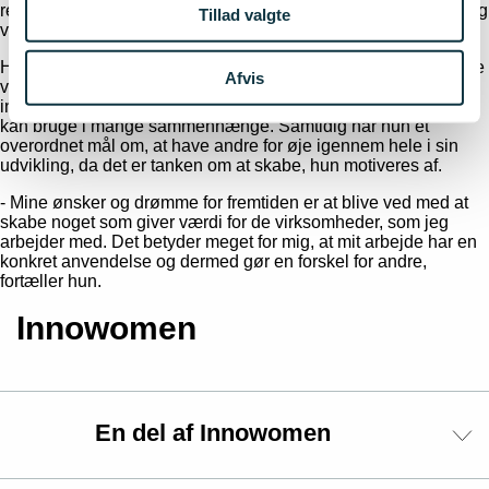
rent fagligt, men ledelsesdelen er jeg også rigtig glad for, og jeg
Tillad valgte
ville ikke være det ene foruden, siger Sascha Louring.
Hun har en nysgerrighed på at lære nyt og et ønske om at blive
Afvis
ved med at udvikle sig i sit arbejdsliv. Med en baggrund
indenfor nanoteknologi har hun en god faglig ballast, som hun
kan bruge i mange sammenhænge. Samtidig har hun et
overordnet mål om, at have andre for øje igennem hele i sin
udvikling, da det er tanken om at skabe, hun motiveres af.
- Mine ønsker og drømme for fremtiden er at blive ved med at
skabe noget som giver værdi for de virksomheder, som jeg
arbejder med. Det betyder meget for mig, at mit arbejde har en
konkret anvendelse og dermed gør en forskel for andre,
fortæller hun.
Innowomen
En del af Innowomen