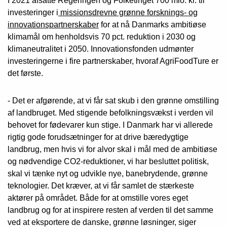
I 2021 afsatte Regeringen og Folketinget 700 mio. kr. til
investeringer i
missionsdrevne grønne forsknings- og
innovationspartnerskaber
for at nå Danmarks ambitiøse
klimamål om henholdsvis 70 pct. reduktion i 2030 og
klimaneutralitet i 2050. Innovationsfonden udmønter
investeringerne i fire partnerskaber, hvoraf AgriFoodTure er
det første.
- Det er afgørende, at vi får sat skub i den grønne omstilling
af landbruget. Med stigende befolkningsvækst i verden vil
behovet for fødevarer kun stige. I Danmark har vi allerede
rigtig gode forudsætninger for at drive bæredygtige
landbrug, men hvis vi for alvor skal i mål med de ambitiøse
og nødvendige CO2-reduktioner, vi har besluttet politisk,
skal vi tænke nyt og udvikle nye, banebrydende, grønne
teknologier. Det kræver, at vi får samlet de stærkeste
aktører på området. Både for at omstille vores eget
landbrug og for at inspirere resten af verden til det samme
ved at eksportere de danske, grønne løsninger, siger