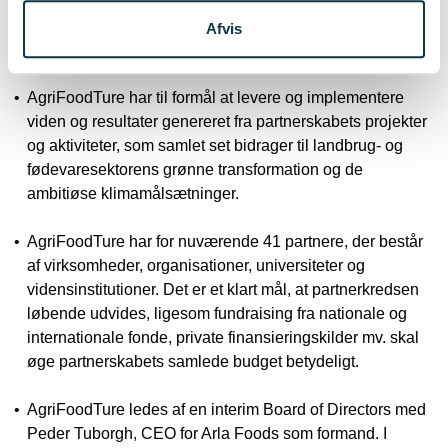
adskillige udviklingsorganisationer i den danske
fødevareklynge skrev og indsendte i forbindelse med
Afvis
Innovationsfondens Innomission 3 call i april 2021.
AgriFoodTure har til formål at levere og implementere
viden og resultater genereret fra partnerskabets projekter
og aktiviteter, som samlet set bidrager til landbrug- og
fødevaresektorens grønne transformation og de
ambitiøse klimamålsætninger.
AgriFoodTure har for nuværende 41 partnere, der består
af virksomheder, organisationer, universiteter og
vidensinstitutioner. Det er et klart mål, at partnerkredsen
løbende udvides, ligesom fundraising fra nationale og
internationale fonde, private finansieringskilder mv. skal
øge partnerskabets samlede budget betydeligt.
AgriFoodTure ledes af en interim Board of Directors med
Peder Tuborgh, CEO for Arla Foods som formand. I