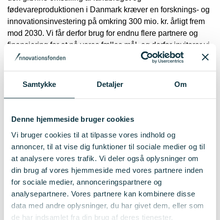
fødevareproduktionen i Danmark kræver en forsknings- og
innovationsinvestering på omkring 300 mio. kr. årligt frem
mod 2030. Vi får derfor brug for endnu flere partnere og
finansiering for at nå vores fælles mål, og derfor inviterer vi
alle interesserede til at deltage i partnerskabet
,
siger Peder
Tuborgh, bestyrelsesformand for AgriFoodTure og CEO i
Arla Foods Amba.
Samtykke
Detaljer
Om
11 projekter klar til lancering
Denne hjemmeside bruger cookies
AgriFoodTure er allerede klar til at lancere 11 projekter,
Vi bruger cookies til at tilpasse vores indhold og
som skal genere ny viden og nye løsninger til landbrugs-
annoncer, til at vise dig funktioner til sociale medier og til
og fødevaresektoren. Det drejer sig for eksempel om
at analysere vores trafik. Vi deler også oplysninger om
reduktion af drivhusgasser fra planteproduktion med fokus
din brug af vores hjemmeside med vores partnere inden
på brugen af kunstgødning og husdyrgødning, udvikling af
for sociale medier, annonceringspartnere og
processer og kulturer til at producere plantebaserede
analysepartnere. Vores partnere kan kombinere disse
fødevarer samt udvikling af helt nye typer af foderadditiver
data med andre oplysninger, du har givet dem, eller som
til at reducere metanudledningen fra køer.
de har indsamlet fra din brug af deres tjenester.