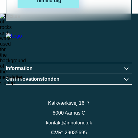
Tilmeld dig
Information
Om innovationsfonden
Kalkværksvej 16, 7
8000 Aarhus C
kontakt@innofond.dk
CVR:
29035695