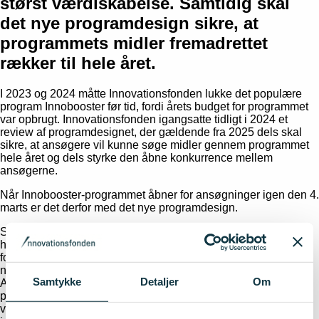
størst værdiskabelse. Samtidig skal
det nye programdesign sikre, at
programmets midler fremadrettet
rækker til hele året.
I 2023 og 2024 måtte Innovationsfonden lukke det populære
program Innobooster før tid, fordi årets budget for programmet
var opbrugt. Innovationsfonden igangsatte tidligt i 2024 et
review af programdesignet, der gældende fra 2025 dels skal
sikre, at ansøgere vil kunne søge midler gennem programmet
hele året og dels styrke den åbne konkurrence mellem
ansøgerne.
Når Innobooster-programmet åbner for ansøgninger igen den 4.
marts er det derfor med det nye programdesign.
Som det eneste program i Innovationsfonden har Innobooster
hidtil haft løbende ansøgning året rundt. Den største
forandringer ved det nye programdesign er, at ansøgningerne
nu bliver vurderet i puljer afhængig af ansøgningsdatoen.
Samtykke
Detaljer
Om
Ansøgerne kan dog fortsat indsende deres ansøgning, når det
passer i virksomhedens planer, men ansøgningen bliver
vurderet op imod kvaliteten af de øvrige ansøgninger, der er