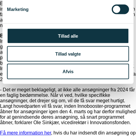
Endvidere kritiserer styrelsen, at en række virksomheder har
indsendt ansøgninger til Innobooster-programmet uden at få en
Marketing
faglig bedømmelse, fordi der ikke har været flere midler i puljen
at investere. Denne problemstilling er ligeledes løst med det
nye programdesign.
Berørte ansøgere kan genansøge 4. marts
Tillad alle
Innovationsfondens medarbejdere og paneler er fortsat i fuld
gang med at se læse og vurdere de mange Innobooster-
ansøgninger, som blev indsendt op imod lukning af
Tillad valgte
programmet den 5. september 2024. Ansøgningerne bliver
behandlet i kronologisk rækkefølge, men prognoserne viser, at
Innobooster-midlerne vil være opbrugt, inden alle ansøgninger
Afvis
er blevet behandlet. Der vil derfor være ca. 100 ansøgninger fra
2024, som ikke får en faglig bedømmelse.
- Det er meget beklageligt, at ikke alle ansøgninger fra 2024 får
en faglig bedømmelse. Når vi ved, hvilke specifikke
ansøgninger, det drejer sig om, vil de få svar meget hurtigt.
Langt hovedparten vil få svar, inden Innobooster-programmet
åbner for ansøgninger igen den 4. marts og har derfor mulighed
for at genindsende deres ansøgning, så snart programmet
åbner, forklarer Ole Sinkjær, vicedirektør i Innovationsfonden.
Få mere information her
, hvis du har indsendt din ansøgning op