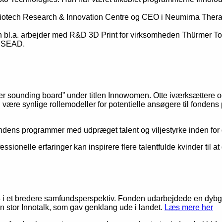
iotech Research & Innovation Centre og CEO i Neumirna Therap
un bl.a. arbejder med R&D 3D Print for virksomheden Thürmer To
 INSEAD.
er sounding board” under titlen Innowomen. Otte iværksættere og 
g være synlige rollemodeller for potentielle ansøgere til fond
ens programmer med udpræget talent og viljestyrke inden for der
nelle erfaringer kan inspirere flere talentfulde kvinder til at 
2018 i et bredere samfundsperspektiv. Fonden udarbejdede en d
stor Innotalk, som gav genklang ude i landet.
Læs mere her