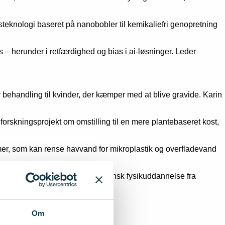
gsteknologi baseret på nanobobler til kemikaliefri genopretning
 – herunder i retfærdighed og bias i ai-løsninger. Leder
 behandling til kvinder, der kæmper med at blive gravide. Karin
forskningsprojekt om omstilling til en mere plantebaseret kost,
er, som kan rense havvand for mikroplastik og overfladevand
 Bohr Instituttet samt en medicinsk fysikuddannelse fra
Om