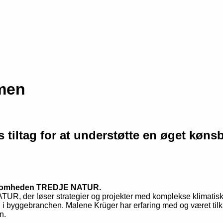
men
tiltag for at understøtte en øget køns
virksomheden TREDJE NATUR.
R, der løser strategier og projekter med komplekse klimatiske 
g i byggebranchen. Malene Krüger har erfaring med og været tilkny
n.