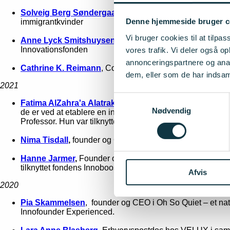
Solveig Berg Søndergaard
,
CEO og founder af den cirkul
Denne hjemmeside bruger c
immigrantkvinder
Vi bruger cookies til at tilpas
Anne Lyck Smitshuysen
,
forsker i elektrolyseteknolog
Innovationsfonden
vores trafik. Vi deler også 
annonceringspartnere og anal
Cathrine K. Reimann
, Co-founder hos Landfolk.com – en
dem, eller som de har indsaml
2021
Samtykkevalg
Fatima
AlZahra'a
Alatraktchi
,
founder og CEO i PreDiagno
Nødvendig
de er ved at etablere en infektion. Fatima blev i 2018 kå
Professor. Hun var tilknyttet fondens Innobooster-program
Nima Tisdall
,
founder og CEO i Blue Lobster, der har udvi
Hanne
Jarmer
,
Founder og CEO i Go Dogo, der har udvik
tilknyttet fondens Innobooster-program.
Afvis
2020
Pia Skammelsen
, founder og CEO i Oh So Quiet – et na
Innofounder Experienced.