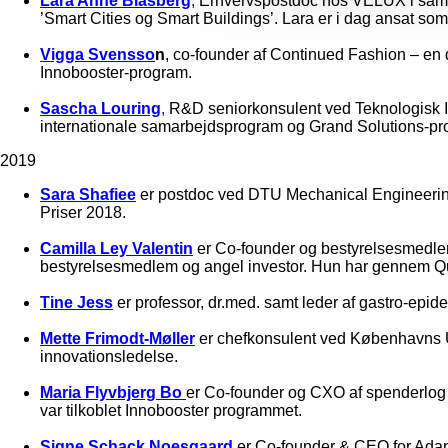
Lara Anne Blasberg
, Erhvervspostdoc hos VELUX i sam
’Smart Cities og Smart Buildings’. Lara er i dag ansat som
Vigga Svensso
n
, co-founder af Continued Fashion – en d
Innobooster-program.
Sascha Louring
,
R&D seniorkonsulent ved Teknologisk Ins
internationale samarbejdsprogram og Grand Solutions-pr
2019
Sara Shafiee
er postdoc ved DTU Mechanical Engineering
Priser 2018.
Camilla Ley Valentin
er Co-founder og bestyrelsesmedlem
bestyrelsesmedlem og angel investor. Hun har gennem Que
Tine Jess
er professor, dr.med. samt leder af gastro-epi
Mette Frimodt-Møller
er chefkonsulent ved Københavns Un
innovationsledelse.
Maria Flyvbjerg Bo
er Co-founder og CXO af spenderlog –
var tilkoblet Innobooster programmet.
Signe Schack Noesgaard
er Co-founder & CEO for Adap