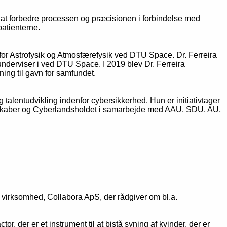
 at forbedre processen og præcisionen i forbindelse med
atienterne.
 for Astrofysik og Atmosfærefysik ved DTU Space. Dr. Ferreira
underviser i ved DTU Space. I 2019 blev Dr. Ferreira
ning til gavn for samfundet.
lentudvikling indenfor cybersikkerhed. Hun er initiativtager
rskaber og Cyberlandsholdet i samarbejde med AAU, SDU, AU,
n virksomhed, Collabora ApS, der rådgiver om bl.a.
 der er et instrument til at bistå syning af kvinder, der er