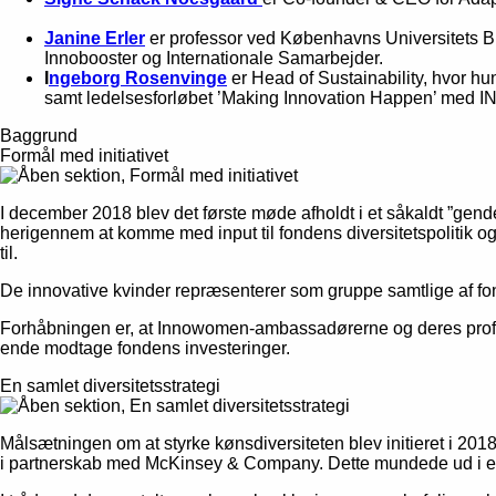
Janine Erler
er professor ved Københavns Universitets B
Innobooster og Internationale Samarbejder.
I
ngeborg Rosenvinge
er Head of Sustainability, hvor h
samt ledelsesforløbet ’Making Innovation Happen’ med
Baggrund
Formål med initiativet
I december 2018 blev det første møde afholdt i et såkaldt ”gend
herigennem at komme med input til fondens diversitetspolitik o
til.
De innovative kvinder repræsenterer som gruppe samtlige af fond
Forhåbningen er, at Innowomen-ambassadørerne og deres professio
ende modtage fondens investeringer.
En samlet diversitetsstrategi
Målsætningen om at styrke kønsdiversiteten blev initieret i 
i partnerskab med McKinsey & Company. Dette mundede ud i en 