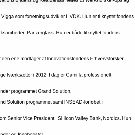
ationsfondens og Realdanias fælles Erhvervsforsker-opslag
 Vigga som forretningsudvikler i IVDK. Hun er tilknyttet fondens
virksomheden Panzerglass. Hun er både tilknyttet fondens
 den ene modtager af Innovationsfondens Erhvervsforsker
e Iværksætter i 2012. I dag er Camilla professionelt
t under programmet Grand Solution.
rand Solution programmet samt INSEAD-forløbet i
som Senior Vice President i Sillicon Valley Bank, Nordics. Hun
nder og Innobooster.