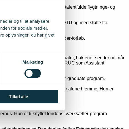
r til designprodukter - syet af talentfulde flygtninge- og
 medier og til at analysere
en DynElectro i samarbejde med DTU og med støtte fra
nden for sociale medier,
e oplysninger, du har givet
et Innovationsfondens Innofounder-forløb.
ensor, der kan genkende de signaler, bakterier sender ud, når
Marketing
0under30. I dag er hun tilknyttet RUC som Assistant
n er tilknyttet fondens Innofounder-graduate program.
live udfordret mentalt mens de er alene hjemme. Hun er
Tillad alle
erhus. Hun er tilknyttet fondens iværksætter-program