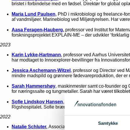
bristet i forbindelse med en fødsel. Direktør for global o
Maria Lund Paulsen
, PhD i mikrobiologi og freelance-for
af vandmiljøer. Marinebiolog ved Miljøstyrelsen. Har være
Aasa Feragen-Hauberg
,
professor ved Institut for Mate
forskningsprojektet EXPLAIN-ME – der udvikler ‘forklarlig k
2023
Karin Lykke-Hartmann
, professor ved Aarhus Universite
har modtaget to Innoexplorer-bevillinger fra Innovationsf
Jessica Aschemann-Witzel
, professor og Director ved M
mindre madspild og grønnere fødevareproduktion, der er 
Sarah Hammershøy
, maskinmester samt co-founder og C
for næringssalte og tungmetaller. Sarah har været tilkob
Sofie Lindskov Hansen
,
kvantespecialist hos virksomhed
Rigshospitalet. Sofie brænder for kvanteteknologi med 
2022
Samtykke
Natalie Schluter
,
Associate Professor ved IT-Universite