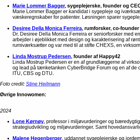
Marie Lommer Bagger
, sygeplejerske, founder og C
Marie Lommer Bagger er kandidat i sygepleje og iværksætt
væskeregnskaber for patienter. Løsningen sparer sygeple
Desiree Della Monica Ferreira
, rumforsker, co-found
Dr. Desiree Della Monica Ferreira er seniorforsker med en
arbejder i øjeblikket med design og karakterisering af rø
rumiværksætter og var med til at stifte CHEXS, en virksomh
Linda Mostrup Pedersen
, founder af Happy42
Linda Mostrup Pedersen er en af grundlæggerne af virkso
og lead på tænketanken CyberBridge Forum og en af de c
ITU, CBS og DTU.
Foto credit:
Stine Heilmann
Øvrige Innowomen:
2024
Lone Kørnøv
, professor i miljøvurderinger og bæredygti
strategiudvikling og miljøvurderinger. Samt hovedansvarl
Malene Hegenberger
, uddannet sygeplejerske og jordemod