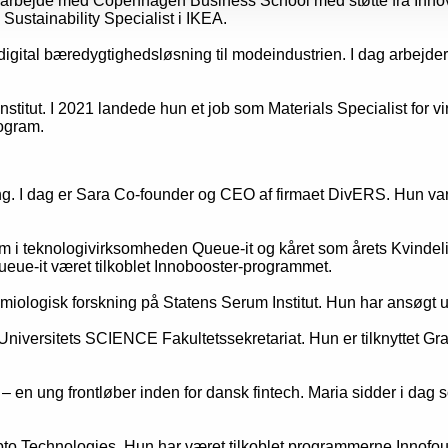
arbejde med Copenhagen Business School med støtte fra Innov
 Sustainability Specialist i IKEA.
igital bæredygtighedsløsning til modeindustrien. I dag arbejder
titut. I 2021 landede hun et job som Materials Specialist for 
ogram.
. I dag er Sara Co-founder og CEO af firmaet DivERS. Hun var
 i teknologivirksomheden Queue-it og kåret som årets Kvindelig
ue-it været tilkoblet Innobooster-programmet.
demiologisk forskning på Statens Serum Institut. Hun har ansøg
iversitets SCIENCE Fakultetssekretariat. Hun er tilknyttet G
 en ung frontløber inden for dansk fintech. Maria sidder i dag 
to Technologies.
Hun har været tilkoblet programmerne Innofou