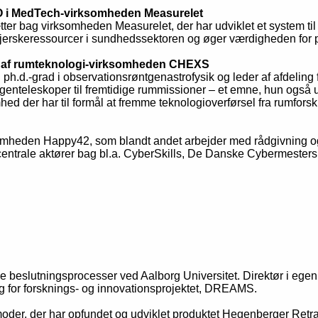
EO i MedTech-virksomheden Measurelet
er bag virksomheden Measurelet, der har udviklet et system til
jerskeressourcer i sundhedssektoren og øger værdigheden for p
er af rumteknologi-virksomheden CHEXS
 ph.d.-grad i observationsrøntgenastrofysik og leder af afdeling
ntgenteleskoper til fremtidige rummissioner – et emne, hun også 
ed der har til formål at fremme teknologioverførsel fra rumforsk
mheden Happy42, som blandt andet arbejder med rådgivning og ta
entrale aktører bag bl.a. CyberSkills, De Danske Cybermeste
ge beslutningsprocesser ved Aalborg Universitet. Direktør i ege
ig for forsknings- og innovationsprojektet, DREAMS.
er, der har opfundet og udviklet produktet Hegenberger Retractor,