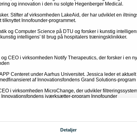
plæring og innovation i den nu solgte Hegenberger Medical.
sker. Stifter af virksomheden LakeAid, der har udviklet en iltnin
t tilknyttet Innofounder-programmet.
matik og Computer Science på DTU og forsker i kunstig intelligens
unstig intelligens’ til brug på hospitalers træningsklinikker.
t og CEO i virksomheden Notify Therapeutics, der forsker i en ny
onden
APP Centeret under Aarhus Universitet. Jessica leder et aktuelt 
medfinansieret af Innovationsfondens Grand Solutions-program
EO i virksomheden MicroChange, der udvikler filtreringssystem
let Innovationsfondens iværksætter-program Innofounder
en Kvantify med en ph.d. i eksperimentel kvantefotonik fra Niels
fokus på anvendelse indenfor sundhedsvæsnet.
Detaljer
tet i København og Machine Learning Researcher hos Apple