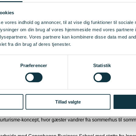
ære designvirksomhed, Sheworks Ateliér, der upcycler tekstilreste
ookies
se vores indhold og annoncer, til at vise dig funktioner til sociale
i samt partner og erhvervsPhD i Power-to-X startup-virksomhed
oplysninger om din brug af vores hjemmeside med vores partnere i
ysepartnere. Vores partnere kan kombinere disse data med andr
 digital markedsplads for håndplukkede sommerhuse. Er tilknytt
et fra din brug af deres tjenester.
se - et medicoselskab, der har udviklet en ultrasensitiv nanos
Præferencer
Statistik
ret som årets Ph.D på DTU og i 2019 blev hun udpeget i Forbes 3
.
klet en app, der skal sikre et bæredygtigt fiskeri i Danmark. Hu
let et high-tech hjemmetræningsprogram for hunde, så de kan b
Tillad valgte
turturisme-koncept, hvor gæster vandrer fra sommerhus til somm